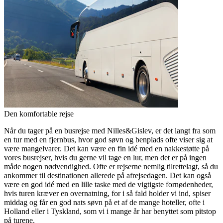
Den komfortable rejse
Når du tager på en busrejse med Nilles&Gislev, er det langt fra som
en tur med en fjernbus, hvor god søvn og benplads ofte viser sig at
være mangel­varer. Det kan være en fin idé med en nakkestøtte på
vores busrejser, hvis du gerne vil tage en lur, men det er på ingen
måde nogen nødvendighed. Ofte er rejser­ne nemlig tilrettelagt, så du
ankommer til destinationen allerede på afrejsedagen. Det kan også
være en god idé med en lille taske med de vigtigste fornødenhe­der,
hvis turen kræver en overnatning, for i så fald holder vi ind, spiser
middag og får en god nats søvn på et af de mange hoteller, ofte i
Holland eller i Tyskland, som vi i mange år har benyttet som pitstop
på turene.