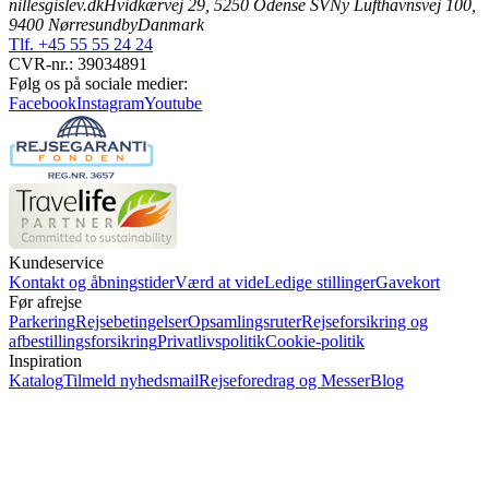
nillesgislev.dk
Hvidkærvej 29, 5250 Odense SV
Ny Lufthavnsvej 100,
9400 Nørresundby
Danmark
Tlf. +45 55 55 24 24
CVR-nr.: 39034891
Følg os på sociale medier:
Facebook
Instagram
Youtube
Kundeservice
Kontakt og åbningstider
Værd at vide
Ledige stillinger
Gavekort
Før afrejse
Parkering
Rejsebetingelser
Opsamlingsruter
Rejseforsikring og
afbestillingsforsikring
Privatlivspolitik
Cookie-politik
Inspiration
Katalog
Tilmeld nyhedsmail
Rejseforedrag og Messer
Blog