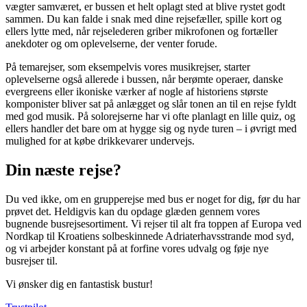
vægter samværet, er bussen et helt oplagt sted at blive rystet godt
sammen. Du kan falde i snak med dine rejsefæller, spille kort og
ellers lytte med, når rejselederen griber mikrofonen og fortæller
anekdoter og om oplevelserne, der venter forude.
På temarejser, som eksempelvis vores musikrejser, starter
oplevelserne også allerede i bussen, når berømte operaer, danske
evergreens eller ikoniske værker af nogle af historiens største
komponister bliver sat på anlægget og slår tonen an til en rejse fyldt
med god musik. På solorejserne har vi ofte planlagt en lille quiz, og
ellers handler det bare om at hygge sig og nyde turen – i øvrigt med
mulighed for at købe drikkevarer undervejs.
Din næste rejse?
Du ved ikke, om en grupperejse med bus er noget for dig, før du har
prøvet det. Heldigvis kan du opdage glæden gennem vores
bugnende busrejsesortiment. Vi rejser til alt fra toppen af Europa ved
Nordkap til Kroatiens solbeskinnede Adriaterhavsstrande mod syd,
og vi arbejder konstant på at forfine vores udvalg og føje nye
busrejser til.
Vi ønsker dig en fantastisk bustur!