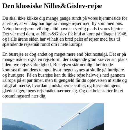
Den klassiske Nilles&Gislev-rejse
Du skal ikke klikke dig mange gange rundt på vores hjemmeside for
at erfare, at vi i dag har lige så mange rejser med fly som med bus.
Netop busrejserne vil dog altid have en særlig plads i vores hjerter.
Det var med dem, at Nilles&Gislev fik hjul at køre på tilbage i 1946,
og i alle årene siden har vi haft en bred palet af rejser med bus til
spændende rejsemål rundt om i hele Europa.
En busrejse er dog andet og meget mere end blot nostalgi. Det er på
mange måder også en rejseform, der i stigende grad kræver sin plads
i den nye rejse-virkelighed. Busrejsen står nemlig i befriende
kontrast til nutidens tempo, hvor meget synes at skulle gå hurtigere
og hurtigere. På en busrejse kan du ikke rejse halvvejs ned gennem
Europa på et par timer, men til gengæld får du oplevelsen af stille og
roligt at mærke, hvordan landskaberne skifter, og forventningens
glæde stiger, mens rejsemålet nærmer sig. Og det hele starter fra et
opsamlingssted nær dig.