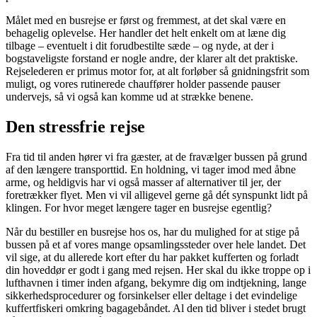
Målet med en busrejse er først og fremmest, at det skal være en
behagelig oplevelse. Her handler det helt enkelt om at læne dig
tilbage – eventuelt i dit forudbestilte sæde – og nyde, at der i
bogstaveligste forstand er nogle andre, der klarer alt det praktiske.
Rejselederen er primus motor for, at alt forløber så gnidningsfrit som
muligt, og vores rutinerede chauffører holder passende pauser
undervejs, så vi også kan komme ud at strække benene.
Den stressfrie rejse
Fra tid til anden hører vi fra gæster, at de fravælger bussen på grund
af den længere transporttid. En holdning, vi tager imod med åbne
arme, og heldigvis har vi også masser af alternativer til jer, der
foretrækker flyet. Men vi vil alligevel gerne gå dét synspunkt lidt på
klingen. For hvor meget længere tager en busrejse egentlig?
Når du bestiller en busrejse hos os, har du mulighed for at stige på
bussen på et af vores mange opsamlingssteder over hele landet. Det
vil sige, at du allerede kort efter du har pakket kufferten og forladt
din hoveddør er godt i gang med rejsen. Her skal du ikke troppe op i
lufthavnen i timer inden afgang, bekymre dig om indtjekning, lange
sikkerhedsprocedurer og forsinkelser eller deltage i det evindelige
kuffertfiskeri omkring bagagebåndet. Al den tid bliver i stedet brugt