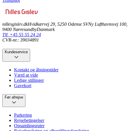
Trustpilot
nillesgislev.dk
Hvidkærvej 29, 5250 Odense SV
Ny Lufthavnsvej 100,
9400 Nørresundby
Danmark
Tlf. +45 55 55 24 24
CVR-nr.: 39034891
Kundeservice
Kontakt og åbningstider
Værd at vide
Ledige stillinger
Gavekort
Før afrejse
Parkering
Rejsebetingelser
Opsamlingsruter
Rejseforsikring og afbestillingsforsikring