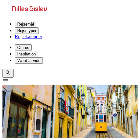
Rejsemål
Rejsetyper
Rejsekalender
Om os
Inspiration
Værd at vide