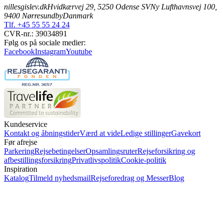
nillesgislev.dk
Hvidkærvej 29, 5250 Odense SV
Ny Lufthavnsvej 100,
9400 Nørresundby
Danmark
Tlf. +45 55 55 24 24
CVR-nr.: 39034891
Følg os på sociale medier:
Facebook
Instagram
Youtube
Kundeservice
Kontakt og åbningstider
Værd at vide
Ledige stillinger
Gavekort
Før afrejse
Parkering
Rejsebetingelser
Opsamlingsruter
Rejseforsikring og
afbestillingsforsikring
Privatlivspolitik
Cookie-politik
Inspiration
Katalog
Tilmeld nyhedsmail
Rejseforedrag og Messer
Blog