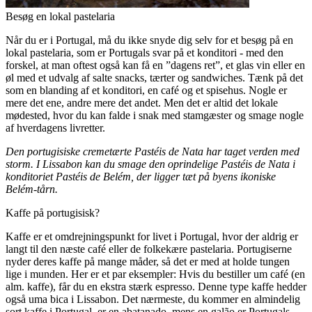
Besøg en lokal pastelaria
Når du er i Portugal, må du ikke snyde dig selv for et besøg på en
lokal pastelaria, som er Portugals svar på et konditori - med den
forskel, at man oftest også kan få en ”dagens ret”, et glas vin eller en
øl med et udvalg af salte snacks, tærter og sandwiches. Tænk på det
som en blanding af et konditori, en café og et spisehus. Nogle er
mere det ene, andre mere det andet. Men det er altid det lokale
mødested, hvor du kan falde i snak med stamgæster og smage nogle
af hverdagens livretter.
Den portugisiske cremetærte Pastéis de Nata har taget verden med
storm. I Lissabon kan du smage den oprindelige Pastéis de Nata i
konditoriet Pastéis de Belém, der ligger tæt på byens ikoniske
Belém-tårn.
Kaffe på portugisisk?
Kaffe er et omdrejningspunkt for livet i Portugal, hvor der aldrig er
langt til den næste café eller de folkekære pastelaria. Portugiserne
nyder deres kaffe på mange måder, så det er med at holde tungen
lige i munden. Her er et par eksempler: Hvis du bestiller um café (en
alm. kaffe), får du en ekstra stærk espresso. Denne type kaffe hedder
også uma bica i Lissabon. Det nærmeste, du kommer en almindelig
sort kaffe i Portugal, er en abatanado, mens en galão er Portugals