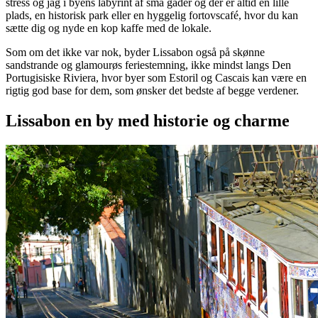
stress og jag i byens labyrint af små gader og der er altid en lille
plads, en historisk park eller en hyggelig fortovscafé, hvor du kan
sætte dig og nyde en kop kaffe med de lokale.
Som om det ikke var nok, byder Lissabon også på skønne
sandstrande og glamourøs feriestemning, ikke mindst langs Den
Portugisiske Riviera, hvor byer som Estoril og Cascais kan være en
rigtig god base for dem, som ønsker det bedste af begge verdener.
Lissabon en by med historie og charme