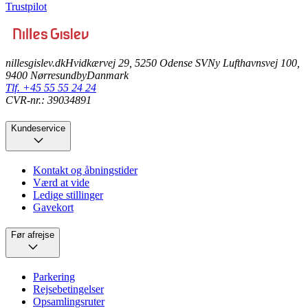
Trustpilot
nillesgislev.dk
Hvidkærvej 29, 5250 Odense SV
Ny Lufthavnsvej 100,
9400 Nørresundby
Danmark
Tlf. +45 55 55 24 24
CVR-nr.: 39034891
Kundeservice
Kontakt og åbningstider
Værd at vide
Ledige stillinger
Gavekort
Før afrejse
Parkering
Rejsebetingelser
Opsamlingsruter