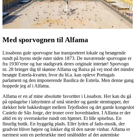
Med sporvognen til Alfama
Lissabons gule sporvogne har transporteret lokale og besøgende
rundt på byens stejle ruter siden 1873. De nuværende sporvogne er
fra 1930’erne og har stadigvæk deres originale interiør! Sporvogn
nr. 28 bringer dig til skønne Alfama og Baixa på vej mod det mindre
besøgte Estrela-kvarter, hvor du bl.a. kan opleve Portugals
parlament og den imponerende Basilica de Estrela. Men denne gang
hoppede jeg af i Alfama.
Alfama er en af mine absolutte favoritter i Lissabon. Her kan du gå
på opdagelse i labyrinten af små stræder og gamle stentrapper, der
dækker hele bakkedraget mellem Tejofloden og det gamle kongeslot
Castelo de São Jorge, der troner over hovedstaden. I Alfama er der
altid en ny overraskelse rundt om hjørnet. Et lille spisehus. En
finurlig butik. En hyggelig plads. Eller lyden af fado-musik, der
gradvist bliver højere og lokker dig til den næste vinbar. Alfama er
nærmest som en perlerække med småbidder af det autentiske