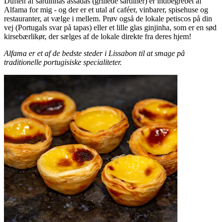
Duften af sardinhas assadas (grillede sardiner) er indbegrebet af
Alfama for mig - og der er et utal af caféer, vinbarer, spisehuse og
restauranter, at vælge i mellem. Prøv også de lokale petiscos på din
vej (Portugals svar på tapas) eller et lille glas ginjinha, som er en sød
kirsebærlikør, der sælges af de lokale direkte fra deres hjem!
Alfama er et af de bedste steder i Lissabon til at smage på
traditionelle portugisiske specialiteter.