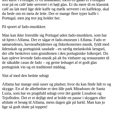
svar på en café latte serveret i et højt glas. Er du mere til en klassisk
café au lait med lige dele kaffe og mælk serveret i en kaffekop, skal
du bede om en meia de leite. Der er mange flere typer kaffe i
Portugal, men jeg tror jeg holder her.
På sporet af fado-musikken
Man kan ikke forestille sig Portugal uden fado-musikken, som har
sit hjem i Alfama. Der er sågar et fado-museum i Alfama. Fado er
sømændenes, havnearbejdernes og fiskerkonernes musik, fyldt med
lidenskab og portugisisk saudade - en særlig melankolsk længsel,
der ofte beskrives som grundtonen i den portugisiske folkesjæl. Du
kan opleve levende fado-musik på alt fra vinbarer og restauranter til
de såkaldte casas de fado – og gerne ledsaget af et godt glas
portugisisk vin og en traditionel middag.
Slut af med den bedste udsigt
Alfama har mange små oaser og pladser, hvor du kan finde lidt ro og
skygge. En af de allerbedste er den lille park Miradouro de Santa
Luzia, som har en pragtfuld udsigt over det gamle Lissabon og
Tejofloden. Det er et dejligt sted at holde en pause i skyggen eller
afslutte et besøg til Alfama, mens dagen går på hæld. Man kan jo
lige så godt slutte på toppen!