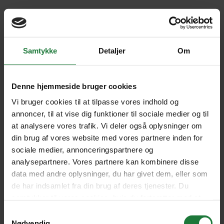
Oh no!
There was an issue. This could be a temporary issue, please try your
Samtykke
Detaljer
Om
action again.
Try again
Denne hjemmeside bruger cookies
Vi bruger cookies til at tilpasse vores indhold og
annoncer, til at vise dig funktioner til sociale medier og til
at analysere vores trafik. Vi deler også oplysninger om
din brug af vores website med vores partnere inden for
sociale medier, annonceringspartnere og
analysepartnere. Vores partnere kan kombinere disse
data med andre oplysninger, du har givet dem, eller som
de har indsamlet fra din brug af deres tjenester. Du
samtykker til vores cookies, hvis du fortsætter med at
anvende vores hjemmeside.
Samtykkevalg
Nødvendig