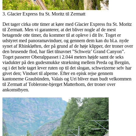
3. Glacier Express fra St. Moritz til Zermatt
Det tager cirka otte timer at køre med Glacier Express fra St. Moritz
til Zermatt. Men vi garanterer, at det bliver nogle af de mest
betagende otte timer, du kommer til at opleve i dit liv. Toget er
udstyret med panoramavinduer, og gennem dem kan du bl.a. nyde
synet af Rhinkløften, der på grund af de høje klipper, der troner over
den brusende flod, har fået tilnavnet ”Schweiz’ Grand Canyon”.
Toget passerer Oberalppasset i 2.044 meters højde samt de seks
viadukter på den gudesmukke strækning mellem Preda og Bergün,
og i det hele taget lever ruten op til det slogan, schweizerne selv har
givet den; Vinduet til alperne. Efter en episk rejse gennem
kantonerne Graubünden, Valais og Uri bliver man budt velkommen
til Zermatt af Toblerone-bjerget Matterhorn, der troner over
ankomstbyen.