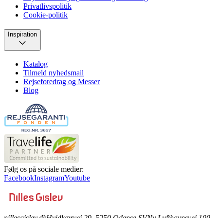
Privatlivspolitik
Cookie-politik
Inspiration
Katalog
Tilmeld nyhedsmail
Rejseforedrag og Messer
Blog
Følg os på sociale medier:
Facebook
Instagram
Youtube
nillesgislev.dk
Hvidkærvej 29, 5250 Odense SV
Ny Lufthavnsvej 100,