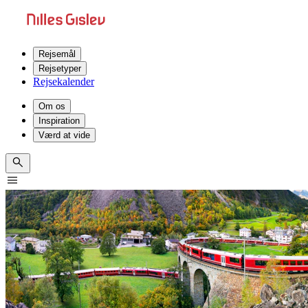
Rejsemål
Rejsetyper
Rejsekalender
Om os
Inspiration
Værd at vide