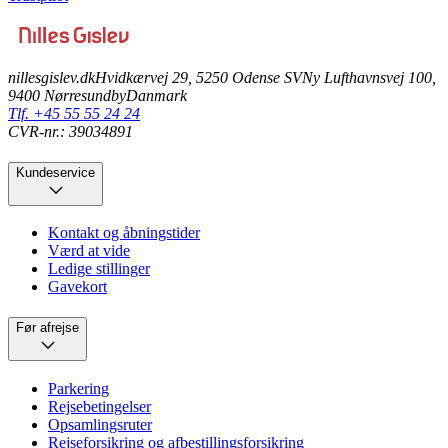
nillesgislev.dk
Hvidkærvej 29, 5250 Odense SV
Ny Lufthavnsvej 100,
9400 Nørresundby
Danmark
Tlf. +45 55 55 24 24
CVR-nr.: 39034891
Kundeservice
Kontakt og åbningstider
Værd at vide
Ledige stillinger
Gavekort
Før afrejse
Parkering
Rejsebetingelser
Opsamlingsruter
Rejseforsikring og afbestillingsforsikring