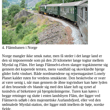
4. Flåmsbanen i Norge
Norge mangler ikke smuk natur, men få steder i det lange land er
den så imponerende som på den 20 kilometer lange togtur mellem
Myrdal og Flåm. Her langs Flåmselvi-elven slanger togskinnerne sig
gennem det kuperede terræn, mens vandfald og skovklædte bjerge
glider forbi vinduet. Både nordmændene og rejsemagasinet Lonely
Planet kalder ruten for verdens smukkeste. Den beskrivelse er svær
at være uenig i, når man gennem de åbne togvinduer kan høre lyden
af den brusende elv blande sig med den klare luft og synet af
tusindvis af birketræer på bjergskråningerne. Turen kan køres i
begge retninger og slutte i enten landsbyen Flåm, der ligger ved
Flåmsevis udløb i den majestætiske Aurlandsfjord, eller ved den
rødmalede Myrdal-station, der ligger midt imellem de høje, norske
fjelde.