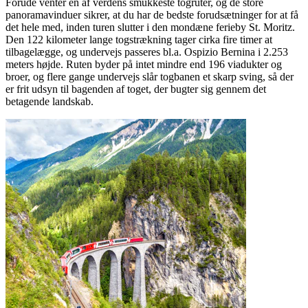
Forude venter en af verdens smukkeste togruter, og de store
panoramavinduer sikrer, at du har de bedste forudsætninger for at få
det hele med, inden turen slutter i den mondæne ferieby St. Moritz.
Den 122 kilometer lange togstrækning tager cirka fire timer at
tilbagelægge, og undervejs passeres bl.a. Ospizio Bernina i 2.253
meters højde. Ruten byder på intet mindre end 196 viadukter og
broer, og flere gange undervejs slår togbanen et skarp sving, så der
er frit udsyn til bagenden af toget, der bugter sig gennem det
betagende landskab.