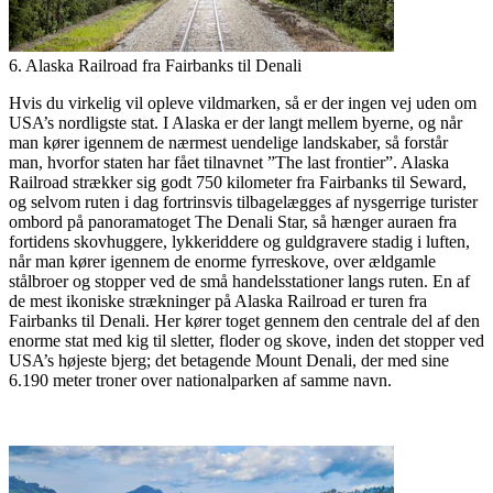
6. Alaska Railroad fra Fairbanks til Denali
Hvis du virkelig vil opleve vildmarken, så er der ingen vej uden om
USA’s nordligste stat. I Alaska er der langt mellem byerne, og når
man kører igennem de nærmest uendelige landskaber, så forstår
man, hvorfor staten har fået tilnavnet ”The last frontier”. Alaska
Railroad strækker sig godt 750 kilometer fra Fairbanks til Seward,
og selvom ruten i dag fortrinsvis tilbagelægges af nysgerrige turister
ombord på panoramatoget The Denali Star, så hænger auraen fra
fortidens skovhuggere, lykkeriddere og guldgravere stadig i luften,
når man kører igennem de enorme fyrreskove, over ældgamle
stålbroer og stopper ved de små handelsstationer langs ruten. En af
de mest ikoniske strækninger på Alaska Railroad er turen fra
Fairbanks til Denali. Her kører toget gennem den centrale del af den
enorme stat med kig til sletter, floder og skove, inden det stopper ved
USA’s højeste bjerg; det betagende Mount Denali, der med sine
6.190 meter troner over nationalparken af samme navn.