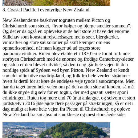
8. Coastal Pacific i eventyrlige New Zealand
New Zealænderne beskriver togruten mellem Picton og
Christchurch som stedet, ”hvor bølger og bjerge smelter sammen”.
Og det er da også en oplevelse at de helt store at have det enorme
Stillehav som konstant rejseledsager, mens søer, bjergkæder,
vinmarker og store sælkolonier på skift kæmper om ens
opmærksomhed, når man kigger ud ad togets store
panoramavinduer. Ruten blev etableret i 1870’erne for at forbinde
storbyen Christchurch med de enorme og frodige Canterbury-sletter,
og siden er den blevet udvidet, så den i dag går hele vejen til den
nordlige spids af Sydøen ved byen Picton. New Zealand er kendt
som det ultimative roadtrip-land, og folk fra hele verden strømmer
hvert år dertil for at køre de endeløse veje tynde i autocampere. Men
har du taget turen hele vejen om på den anden side af kloden, så må
du ikke snyde dig selv for en togtur, der med garanti sætter spor i
erindringen. Ruten tog mere end 70 år at anlægge, og selvom et stort
jordskælv i 2016 ødelagde flere passager på strækningen, så er det i
dag muligt at køre hele vejen fra Picton til Christchurch og opleve
New Zealand fra sin absolut smukkeste og mest storslåede side.