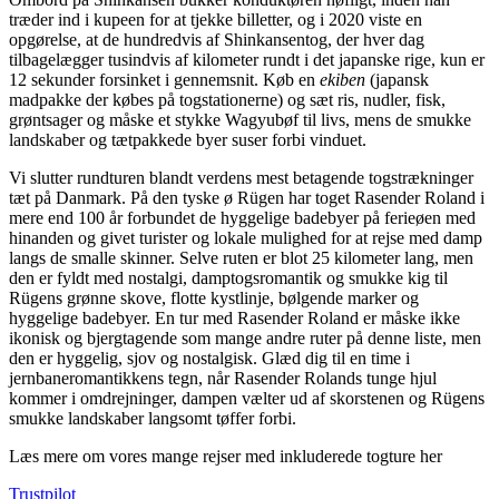
træder ind i kupeen for at tjekke billetter, og i 2020 viste en
opgørelse, at de hundredvis af Shinkansentog, der hver dag
tilbagelægger tusindvis af kilometer rundt i det japanske rige, kun er
12 sekunder forsinket i gennemsnit. Køb en
ekiben
(japansk
madpakke der købes på togstationerne) og sæt ris, nudler, fisk,
grøntsager og måske et stykke Wagyubøf til livs, mens de smukke
landskaber og tætpakkede byer suser forbi vinduet.
Vi slutter rundturen blandt verdens mest betagende togstrækninger
tæt på Danmark. På den tyske ø Rügen har toget Rasender Roland i
mere end 100 år forbundet de hyggelige badebyer på ferieøen med
hinanden og givet turister og lokale mulighed for at rejse med damp
langs de smalle skinner. Selve ruten er blot 25 kilometer lang, men
den er fyldt med nostalgi, damptogsromantik og smukke kig til
Rügens grønne skove, flotte kystlinje, bølgende marker og
hyggelige badebyer. En tur med Rasender Roland er måske ikke
ikonisk og bjergtagende som mange andre ruter på denne liste, men
den er hyggelig, sjov og nostalgisk. Glæd dig til en time i
jernbaneromantikkens tegn, når Rasender Rolands tunge hjul
kommer i omdrejninger, dampen vælter ud af skorstenen og Rügens
smukke landskaber langsomt tøffer forbi.
Læs mere om vores mange rejser med inkluderede togture her
Trustpilot