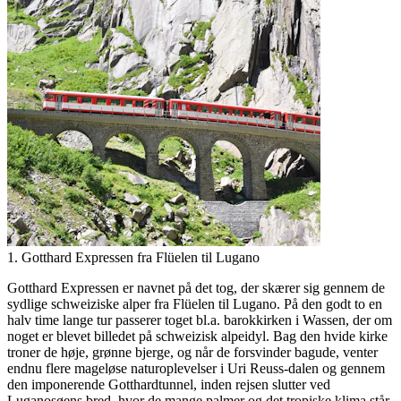
1. Gotthard Expressen fra Flüelen til Lugano
Gotthard Expressen er navnet på det tog, der skærer sig gennem de
sydlige schweiziske alper fra Flüelen til Lugano. På den godt to en
halv time lange tur passerer toget bl.a. barokkirken i Wassen, der om
noget er blevet billedet på schweizisk alpeidyl. Bag den hvide kirke
troner de høje, grønne bjerge, og når de forsvinder bagude, venter
endnu flere mageløse naturoplevelser i Uri Reuss-dalen og gennem
den imponerende Gotthardtunnel, inden rejsen slutter ved
Luganosøens bred, hvor de mange palmer og det tropiske klima står