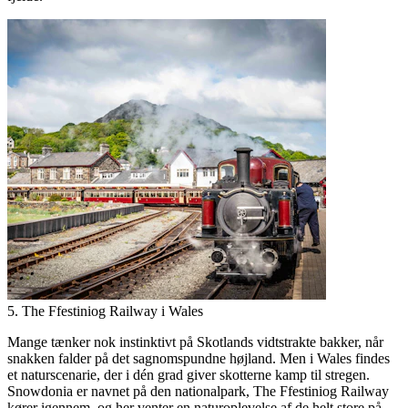
5. The Ffestiniog Railway i Wales
Mange tænker nok instinktivt på Skotlands vidtstrakte bakker, når
snakken falder på det sagnomspundne højland. Men i Wales findes
et naturscenarie, der i dén grad giver skotterne kamp til stregen.
Snowdonia er navnet på den nationalpark, The Ffestiniog Railway
kører igennem, og her venter en naturoplevelse af de helt store på