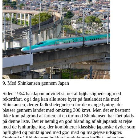
9. Med Shinkansen gennem Japan
Siden 1964 har Japan udvidet sit net af højhastighedstog med
rekordfart, og i dag kan alle store byer på fastlandet nås med
Shinkansen, der er fællesbetegnelsen for de mange lyntog, der
blæser gennem landet med omkring 300 km/t. Men det er bestemt
ikke kun på grund af farten, at en tur med Shinkansen har fået plads
på denne liste. Det er nemlig en god blanding af alt japansk at rejse
med de lynhurtige tog, der kombinerer klassiske japanske dyder som
høflighed og punktlighed med god mad og mageløse udsigter.
Ombord på Shinkansen bukker konduktøren høfligt, inden han