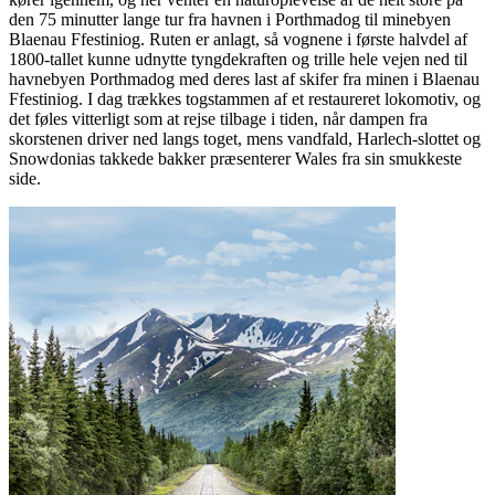
den 75 minutter lange tur fra havnen i Porthmadog til minebyen
Blaenau Ffestiniog. Ruten er anlagt, så vognene i første halvdel af
1800-tallet kunne udnytte tyngdekraften og trille hele vejen ned til
havnebyen Porthmadog med deres last af skifer fra minen i Blaenau
Ffestiniog. I dag trækkes togstammen af et restaureret lokomotiv, og
det føles vitterligt som at rejse tilbage i tiden, når dampen fra
skorstenen driver ned langs toget, mens vandfald, Harlech-slottet og
Snowdonias takkede bakker præsenterer Wales fra sin smukkeste
side.