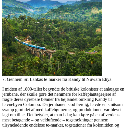
7. Gennem Sri Lankas te-marker fra Kandy til Nuwara Eliya
I midten af 1800-tallet begyndte de britiske kolonister at anlægge en
jernbane, der skulle gøre det nemmere for kaffeplantageejere af
fragte deres dyrebare bønner fra højlandet omkring Kandy til
havnebyen Colombo. Da jernbanen stod færdig, havde en smitsom
svamp gjort det af med kaffebønnerne, og produktionen var blevet
lagt om til te. Det betyder, at man i dag kan køre på en af verdens
mest betagende – og velduftende – togstrækninger gennem
tilsyneladende endeløse te-marker, togstationer fra kolonitiden og