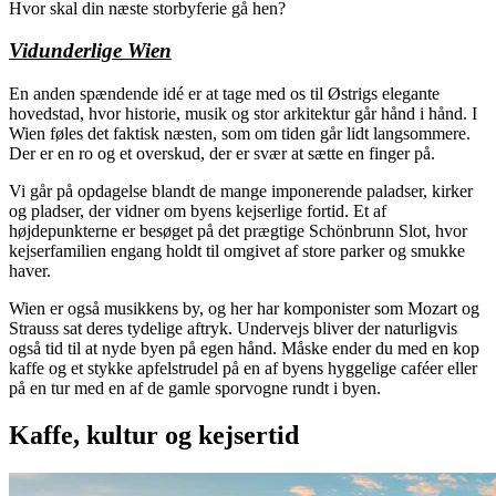
Hvor skal din næste storbyferie gå hen?
Vidunderlige Wien
En anden spændende idé er at tage med os til Østrigs elegante
hovedstad, hvor historie, musik og stor arkitektur går hånd i hånd. I
Wien føles det faktisk næsten, som om tiden går lidt langsommere.
Der er en ro og et overskud, der er svær at sætte en finger på.
Vi går på opdagelse blandt de mange imponerende paladser, kirker
og pladser, der vidner om byens kejserlige fortid. Et af
højdepunkterne er besøget på det prægtige Schönbrunn Slot, hvor
kejserfamilien engang holdt til omgivet af store parker og smukke
haver.
Wien er også musikkens by, og her har komponister som Mozart og
Strauss sat deres tydelige aftryk. Undervejs bliver der naturligvis
også tid til at nyde byen på egen hånd. Måske ender du med en kop
kaffe og et stykke apfelstrudel på en af byens hyggelige caféer eller
på en tur med en af de gamle sporvogne rundt i byen.
Kaffe, kultur og kejsertid