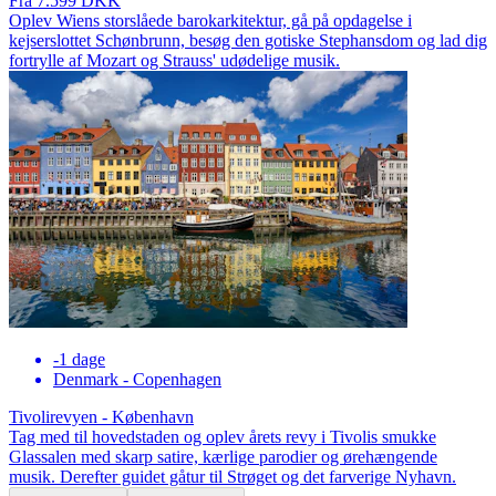
Fra 7.599 DKK
Oplev Wiens storslåede barokarkitektur, gå på opdagelse i
kejserslottet Schønbrunn, besøg den gotiske Stephansdom og lad dig
fortrylle af Mozart og Strauss' udødelige musik.
-1 dage
Denmark - Copenhagen
Tivolirevyen - København
Tag med til hovedstaden og oplev årets revy i Tivolis smukke
Glassalen med skarp satire, kærlige parodier og ørehængende
musik. Derefter guidet gåtur til Strøget og det farverige Nyhavn.