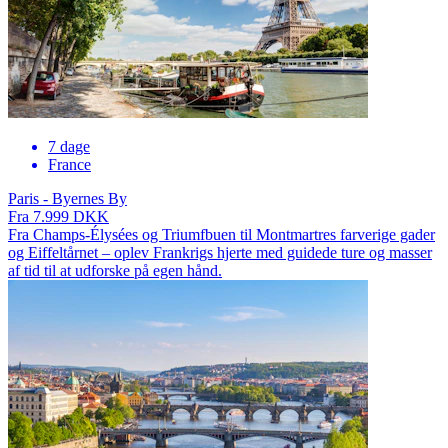
7 dage
France
Paris - Byernes By
Fra 7.999 DKK
Fra Champs-Élysées og Triumfbuen til Montmartres farverige gader
og Eiffeltårnet – oplev Frankrigs hjerte med guidede ture og masser
af tid til at udforske på egen hånd.