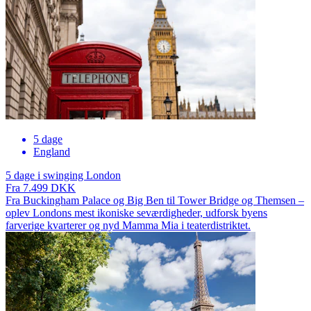
5 dage
England
5 dage i swinging London
Fra 7.499 DKK
Fra Buckingham Palace og Big Ben til Tower Bridge og Themsen –
oplev Londons mest ikoniske seværdigheder, udforsk byens
farverige kvarterer og nyd Mamma Mia i teaterdistriktet.