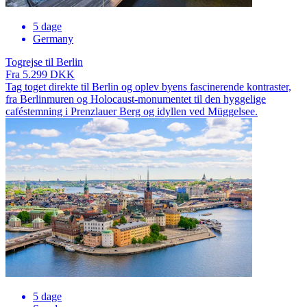
5 dage
Germany
Togrejse til Berlin
Fra 5.299 DKK
Tag toget direkte til Berlin og oplev byens fascinerende kontraster,
fra Berlinmuren og Holocaust-monumentet til den hyggelige
caféstemning i Prenzlauer Berg og idyllen ved Müggelsee.
5 dage