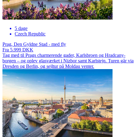
5 dage
Czech Republic
Prag, Den Gyldne Stad - med fly
Fra 5.999 DKK
Tag med til Prags charmerende gader, Karlsbroen og Hradcany-
borgen – og oplev glasværket i Nizbor samt Karlstejn. Turen går via
Dresden og Berlin, og sejltur på Moldau venter.