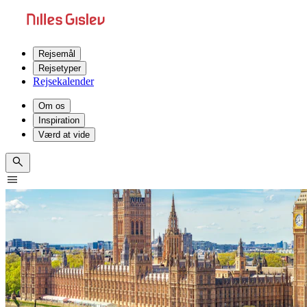
Rejsemål
Rejsetyper
Rejsekalender
Om os
Inspiration
Værd at vide