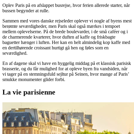
Oplev Paris på en afslappet busrejse, hvor ferien allerede starter, når
bussen begynder at rulle.
Sammen med vores danske rejseleder oplever vi nogle af byens mest
berømte seværdigheder, men Paris skal også mærkes i tempoet
mellem oplevelserne. På de brede boulevarder, i de små caféer og i
de charmerende kvarterer, hvor duften af kaffe og friskbagte
baguetter hænger i luften. Her kan en helt almindelig kop kaffe med
en dertilhørende croissant hurtigt gå hen og føles som en
seværdighed.
En af dagene skal vi have en hyggelig middag på et klassisk parisisk
brasserie, og du får mulighed for at opleve byen fra vandsiden, når
vi tager på en stemningsfuld sejltur på Seinen, hvor mange af Paris’
smukke monumenter glider forbi.
La vie parisienne