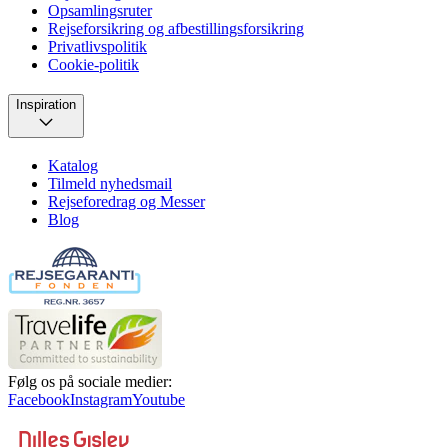
Opsamlingsruter
Rejseforsikring og afbestillingsforsikring
Privatlivspolitik
Cookie-politik
Inspiration
Katalog
Tilmeld nyhedsmail
Rejseforedrag og Messer
Blog
Følg os på sociale medier:
Facebook
Instagram
Youtube