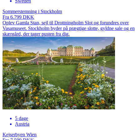
Sweden
Sommerstemning i Stockholm
Fra 6.799 DKK
Oplev Gamla Stan, sejl til Drottningholm Slot og forundres over
Vasamuseet. Stockholm byder på prægtige slotte, gyldne sale og en
skærgård, der tager pusten fra dig.
5 dage
Austria
Kejserbyen Wien