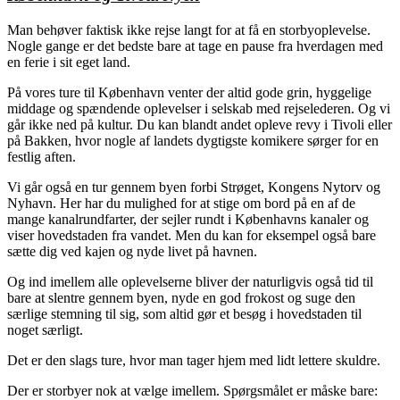
Man behøver faktisk ikke rejse langt for at få en storbyoplevelse.
Nogle gange er det bedste bare at tage en pause fra hverdagen med
en ferie i sit eget land.
På vores ture til København venter der altid gode grin, hyggelige
middage og spændende oplevelser i selskab med rejselederen. Og vi
går ikke ned på kultur. Du kan blandt andet opleve revy i Tivoli eller
på Bakken, hvor nogle af landets dygtigste komikere sørger for en
festlig aften.
Vi går også en tur gennem byen forbi Strøget, Kongens Nytorv og
Nyhavn. Her har du mulighed for at stige om bord på en af de
mange kanalrundfarter, der sejler rundt i Københavns kanaler og
viser hovedstaden fra vandet. Men du kan for eksempel også bare
sætte dig ved kajen og nyde livet på havnen.
Og ind imellem alle oplevelserne bliver der naturligvis også tid til
bare at slentre gennem byen, nyde en god frokost og suge den
særlige stemning til sig, som altid gør et besøg i hovedstaden til
noget særligt.
Det er den slags ture, hvor man tager hjem med lidt lettere skuldre.
Der er storbyer nok at vælge imellem. Spørgsmålet er måske bare: