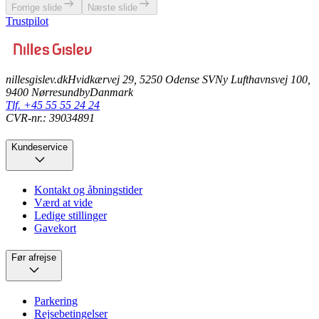
Forrige slide
Næste slide
Trustpilot
nillesgislev.dk
Hvidkærvej 29, 5250 Odense SV
Ny Lufthavnsvej 100,
9400 Nørresundby
Danmark
Tlf. +45 55 55 24 24
CVR-nr.: 39034891
Kundeservice
Kontakt og åbningstider
Værd at vide
Ledige stillinger
Gavekort
Før afrejse
Parkering
Rejsebetingelser