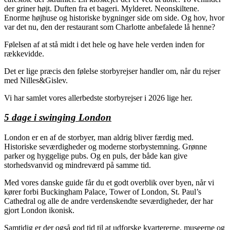
der griner højt. Duften fra et bageri. Mylderet. Neonskiltene.
Enorme højhuse og historiske bygninger side om side. Og hov, hvor
var det nu, den der restaurant som Charlotte anbefalede lå henne?
Følelsen af at stå midt i det hele og have hele verden inden for
rækkevidde.
Det er lige præcis den følelse storbyrejser handler om, når du rejser
med Nilles&Gislev.
Vi har samlet vores allerbedste storbyrejser i 2026 lige her.
5 dage i swinging London
London er en af de storbyer, man aldrig bliver færdig med.
Historiske seværdigheder og moderne storbystemning. Grønne
parker og hyggelige pubs. Og en puls, der både kan give
storhedsvanvid og mindreværd på samme tid.
Med vores danske guide får du et godt overblik over byen, når vi
kører forbi Buckingham Palace, Tower of London, St. Paul’s
Cathedral og alle de andre verdenskendte seværdigheder, der har
gjort London ikonisk.
Samtidig er der også god tid til at udforske kvartererne, museerne og