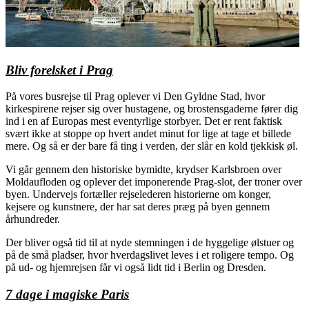
Bliv forelsket i Prag
På vores busrejse til Prag oplever vi Den Gyldne Stad, hvor
kirkespirene rejser sig over hustagene, og brostensgaderne fører dig
ind i en af Europas mest eventyrlige storbyer. Det er rent faktisk
svært ikke at stoppe op hvert andet minut for lige at tage et billede
mere. Og så er der bare få ting i verden, der slår en kold tjekkisk øl.
Vi går gennem den historiske bymidte, krydser Karlsbroen over
Moldaufloden og oplever det imponerende Prag-slot, der troner over
byen. Undervejs fortæller rejselederen historierne om konger,
kejsere og kunstnere, der har sat deres præg på byen gennem
århundreder.
Der bliver også tid til at nyde stemningen i de hyggelige ølstuer og
på de små pladser, hvor hverdagslivet leves i et roligere tempo. Og
på ud- og hjemrejsen får vi også lidt tid i Berlin og Dresden.
7 dage i magiske Paris