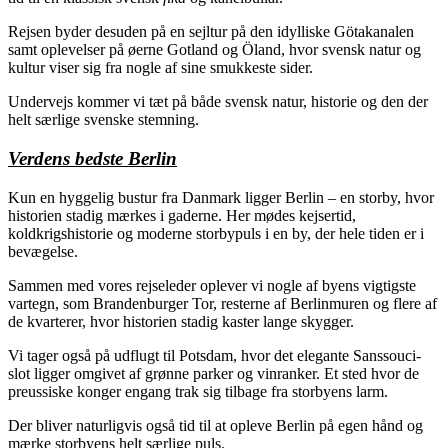
Rejsen byder desuden på en sejltur på den idylliske Götakanalen
samt oplevelser på øerne Gotland og Öland, hvor svensk natur og
kultur viser sig fra nogle af sine smukkeste sider.
Undervejs kommer vi tæt på både svensk natur, historie og den der
helt særlige svenske stemning.
Verdens bedste Berlin
Kun en hyggelig bustur fra Danmark ligger Berlin – en storby, hvor
historien stadig mærkes i gaderne. Her mødes kejsertid,
koldkrigshistorie og moderne storbypuls i en by, der hele tiden er i
bevægelse.
Sammen med vores rejseleder oplever vi nogle af byens vigtigste
vartegn, som Brandenburger Tor, resterne af Berlinmuren og flere af
de kvarterer, hvor historien stadig kaster lange skygger.
Vi tager også på udflugt til Potsdam, hvor det elegante Sanssouci-
slot ligger omgivet af grønne parker og vinranker. Et sted hvor de
preussiske konger engang trak sig tilbage fra storbyens larm.
Der bliver naturligvis også tid til at opleve Berlin på egen hånd og
mærke storbyens helt særlige puls.