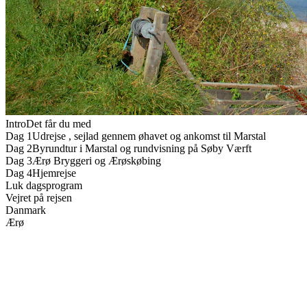
Intro
Det får du med
Dag 1
Udrejse , sejlad gennem øhavet og ankomst til Marstal
Dag 2
Byrundtur i Marstal og rundvisning på Søby Værft
Dag 3
Ærø Bryggeri og Ærøskøbing
Dag 4
Hjemrejse
Luk dagsprogram
Vejret på rejsen
Danmark
Ærø