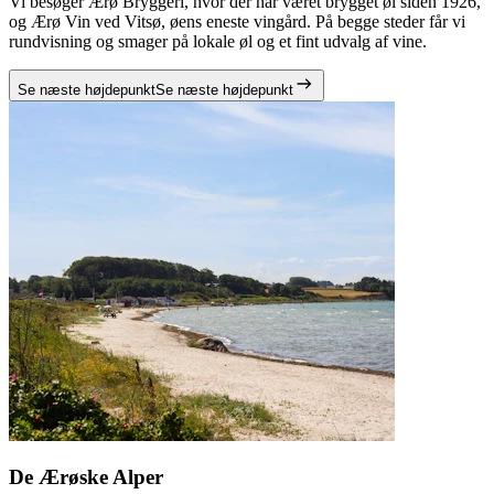
Vi besøger Ærø Bryggeri, hvor der har været brygget øl siden 1926,
og Ærø Vin ved Vitsø, øens eneste vingård. På begge steder får vi
rundvisning og smager på lokale øl og et fint udvalg af vine.
Se næste højdepunkt
Se næste højdepunkt
De Ærøske Alper