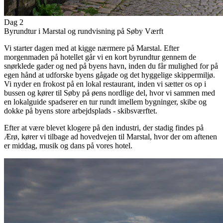
Dag 2
Byrundtur i Marstal og rundvisning på Søby Værft
Vi starter dagen med at kigge nærmere på Marstal. Efter
morgenmaden på hotellet går vi en kort byrundtur gennem de
snørklede gader og ned på byens havn, inden du får mulighed for på
egen hånd at udforske byens gågade og det hyggelige skippermiljø.
Vi nyder en frokost på en lokal restaurant, inden vi sætter os op i
bussen og kører til Søby på øens nordlige del, hvor vi sammen med
en lokalguide spadserer en tur rundt imellem bygninger, skibe og
dokke på byens store arbejdsplads - skibsværftet.
Efter at være blevet klogere på den industri, der stadig findes på
Ærø, kører vi tilbage ad hovedvejen til Marstal, hvor der om aftenen
er middag, musik og dans på vores hotel.