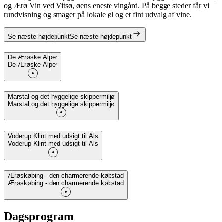
og Ærø Vin ved Vitsø, øens eneste vingård. På begge steder får vi
rundvisning og smager på lokale øl og et fint udvalg af vine.
Se næste højdepunkt
Se næste højdepunkt
De Ærøske Alper
De Ærøske Alper
Marstal og det hyggelige skippermiljø
Marstal og det hyggelige skippermiljø
Voderup Klint med udsigt til Als
Voderup Klint med udsigt til Als
Ærøskøbing - den charmerende købstad
Ærøskøbing - den charmerende købstad
Dagsprogram