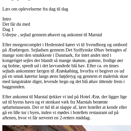
Læs om oplevelserne fra dag til dag
Intro
Det får du med
Dag 1
Udrejse , sejlad gennem øhavet og ankomst til Marstal
Efter morgencomplet i Hedensted kører vi til Svendborg og ombord
på Ærøfærgen. Sejladsen gennem Det Sydfynske Øhav betragtes af
mange som den smukkeste i Danmark, for intet andet sted i
kongeriget sejles der blandt så mange skønne, grønne, frodige øer
og holme, spredt ud i det lavvandede blå hav. Efter ca. en times
sejlads ankommer færgen til Ærøskøbing, hvorfra vi begiver os ud
på en smuk køretur langs øens højderyg og gennem et malerisk skue
med langstrakte diger, levende hegn og det blå øhav tittende frem i
baggrunden.
Efter ankomst til Marstal tjekker vi ind på Hotel Ærø, der ligger lige
ud til byens havn og et stenkast væk fra Marstals berømte
søfartsmuseum. Der er tid til at slappe af, lære hotellet at kende eller
gå en lille tur i byen, inden vi mødes i hotellets restaurant ud på
aftenen, hvor vi får serveret en 2-retters middag.