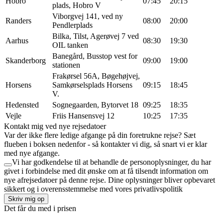
Hobro
07:45
20:15
plads, Hobro V
Viborgvej 141, ved ny
Randers
08:00
20:00
Pendlerplads
Bilka, Tilst, Agerøvej 7 ved
Aarhus
08:30
19:30
OIL tanken
Banegård, Busstop vest for
Skanderborg
09:00
19:00
stationen
Frakørsel 56A, Bøgehøjvej,
Horsens
Samkørselsplads Horsens
09:15
18:45
V.
Hedensted
Sognegaarden, Bytorvet 18
09:25
18:35
Vejle
Friis Hansensvej 12
10:25
17:35
Kontakt mig ved nye rejsedatoer
Var der ikke flere ledige afgange på din foretrukne rejse? Sæt
flueben i boksen nedenfor - så kontakter vi dig, så snart vi er klar
med nye afgange.
Vi har godkendelse til at behandle de personoplysninger, du har
givet i forbindelse med dit ønske om at få tilsendt information om
nye afrejsedatoer på denne rejse. Dine oplysninger bliver opbevaret
sikkert og i overensstemmelse med vores privatlivspolitik
Skriv mig op
Det får du med i prisen