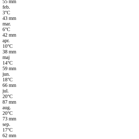
55
mm
feb.
3
°C
43
mm
mar.
6
°C
42
mm
apr.
10
°C
38
mm
maj
14
°C
59
mm
jun.
18
°C
66
mm
jul.
20
°C
87
mm
aug.
20
°C
73
mm
sep.
17
°C
62
mm