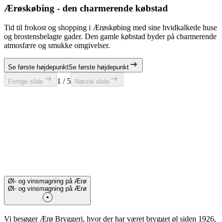
Ærøskøbing - den charmerende købstad
Tid til frokost og shopping i Ærøskøbing med sine hvidkalkede huse
og brostensbelagte gader. Den gamle købstad byder på charmerende
atmosfære og smukke omgivelser.
Se første højdepunkt
Se første højdepunkt
1 / 5
Forrige slide
Næste slide
Øl- og vinsmagning på Ærø
Øl- og vinsmagning på Ærø
Vi besøger Ærø Bryggeri, hvor der har været brygget øl siden 1926,