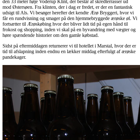
den 33 meter høje Voderup Klint, der består af skredterrasser ud
mod Østersøen. Fra klinten, der i dag er fredet, er der en fantastisk
udsigt til Als. Vi besøger herefter det kendte Ærø Bryggeri, hvor vi
får en rundvisning og smager på den hjemmebryggede ærøske øl. Vi
fortsætter til Ærøskøbing hvor der bliver lidt tid på egen hånd til
frokost og shopping, inden vi skal på en byvandring med vægter og
høre spændende historier om den gamle købstad.
Sidst på eftermiddagen returnerer vi til hotellet i Marstal, hvor der er
tid til afslapning inden endnu en lækker middag efterfulgt af ærøske
pandekager.