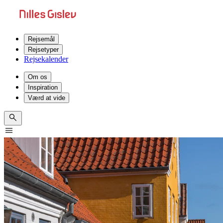
Rejsemål
Rejsetyper
Rejsekalender
Om os
Inspiration
Værd at vide