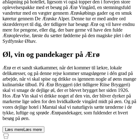
afslapning på hotellet, ligesom vi også topper den i forvejen store
oplevelsespakke med et besøg på Ærø Vingård, en stemningsfuld
vandretur med en vægter gennem Ærøskøbings gader og en smuk
køretur gennem De Ærøske Alper. Denne tur er med andre ord
skræddersyet til dig, der tidligere har besøgt Ærø og vil have endnu
mere for pengene, eller dig, der bare gerne vil have den fulde
Ærøoplevelse, første du sætter fødderne på den magiske plet i det
Sydfynske Øhav.
Øl, vin og pandekager på Ærø
Ærø er et sandt skatkammer, når det kommer til lækre, lokale
delikatesser, og på denne rejse kommer smagsløgene i dén grad på
arbejde, når vi skal spise og drikke os igennem nogle af øens mange
kulinariske tilbud. På Ærø Bryggeri (det tidligere Riise Bryggeri)
skal vi smage de dejlige øl, der er blevet brygget her siden 1926.
Hos Ærø Vin skal vi drikke noget af den vin, der bliver dyrker på
markerne lige uden for den hvidkalkede vingård midt på øen. Og på
vores dejlige hotel i Marstal skal vi naturligvis sætte tænderne i de
tykke, luftige og sprøde Ærøpandekager, som fuldender et hvert
besøg på øen.
Læs mere
Læs mere