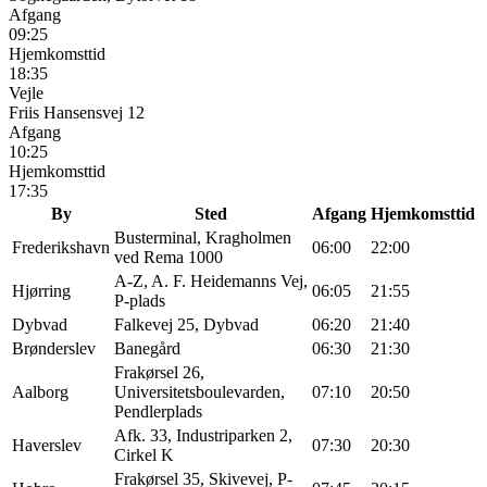
Afgang
09:25
Hjemkomsttid
18:35
Vejle
Friis Hansensvej 12
Afgang
10:25
Hjemkomsttid
17:35
By
Sted
Afgang
Hjemkomsttid
Busterminal, Kragholmen
Frederikshavn
06:00
22:00
ved Rema 1000
A-Z, A. F. Heidemanns Vej,
Hjørring
06:05
21:55
P-plads
Dybvad
Falkevej 25, Dybvad
06:20
21:40
Brønderslev
Banegård
06:30
21:30
Frakørsel 26,
Aalborg
Universitetsboulevarden,
07:10
20:50
Pendlerplads
Afk. 33, Industriparken 2,
Haverslev
07:30
20:30
Cirkel K
Frakørsel 35, Skivevej, P-