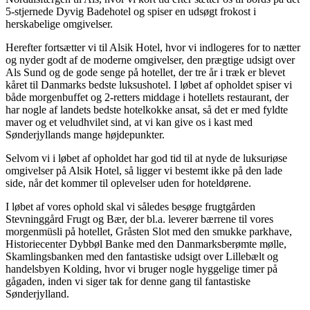
5-stjernede Dyvig Badehotel og spiser en udsøgt frokost i
herskabelige omgivelser.
Herefter fortsætter vi til Alsik Hotel, hvor vi indlogeres for to nætter
og nyder godt af de moderne omgivelser, den prægtige udsigt over
Als Sund og de gode senge på hotellet, der tre år i træk er blevet
kåret til Danmarks bedste luksushotel. I løbet af opholdet spiser vi
både morgenbuffet og 2-retters middage i hotellets restaurant, der
har nogle af landets bedste hotelkokke ansat, så det er med fyldte
maver og et veludhvilet sind, at vi kan give os i kast med
Sønderjyllands mange højdepunkter.
Selvom vi i løbet af opholdet har god tid til at nyde de luksuriøse
omgivelser på Alsik Hotel, så ligger vi bestemt ikke på den lade
side, når det kommer til oplevelser uden for hoteldørene.
I løbet af vores ophold skal vi således besøge frugtgården
Stevninggård Frugt og Bær, der bl.a. leverer bærrene til vores
morgenmüsli på hotellet, Gråsten Slot med den smukke parkhave,
Historiecenter Dybbøl Banke med den Danmarksberømte mølle,
Skamlingsbanken med den fantastiske udsigt over Lillebælt og
handelsbyen Kolding, hvor vi bruger nogle hyggelige timer på
gågaden, inden vi siger tak for denne gang til fantastiske
Sønderjylland.