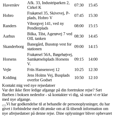
Afk. 33, Industriparken 2,
Haverslev
07:30
15:45
Cirkel K
Frakørsel 35, Skivevej, P-
Hobro
07:45
15:30
plads, Hobro V
Viborgvej 141, ved ny
Randers
08:00
15:15
Pendlerplads
Bilka, Tilst, Agerøvej 7 ved
Aarhus
08:30
14:45
OIL tanken
Banegård, Busstop vest for
Skanderborg
09:00
14:15
stationen
Frakørsel 56A, Bøgehøjvej,
Horsens
Samkørselsplads Horsens
09:15
14:00
V.
Vejle
Friis Hansensvej 12
10:25
12:30
Jens Holms Vej, Busplads
Kolding
10:50
12:10
overfor Godset
Kontakt mig ved nye rejsedatoer
Var der ikke flere ledige afgange på din foretrukne rejse? Sæt
flueben i boksen nedenfor - så kontakter vi dig, så snart vi er klar
med nye afgange.
Vi har godkendelse til at behandle de personoplysninger, du har
givet i forbindelse med dit ønske om at få tilsendt information om
nye afrejsedatoer på denne rejse. Dine oplysninger bliver opbevaret