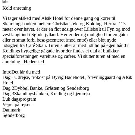
Kold anretning
Vi tager afsked med Alsik Hotel for denne gang og kører til
Skamlingsbanken mellem Christiansfeld og Kolding. Herfra, 113
meter over havet, er der en flot udsigt over Lillebælt til Fyn og mod
vest langt ind i Sønderjylland. Her er der rig mulighed for en gåtur
eller et smut forbi besøgscenteret (mod entré) eller blot nyde
udsigten fra Café Skau. Turen slutter af med lidt tid på egen hånd i
Koldings hyggelige gågade hvor der findes et utal af butikker,
specialforretninger, varehuse og cafeer. Vi slutter turen af med en
anretning i Hedensted.
Intro
Det får du med
Dag 1
Udrejse, frokost på Dyvig Badehotel , Stevninggaard og Alsik
Hotel
Dag 2
Dybbøl Banke, Gråsten og Sønderborg
Dag 3
Skamlingsbanken, Kolding og hjemrejse
Luk dagsprogram
Vejret på rejsen
Danmark
Sønderborg