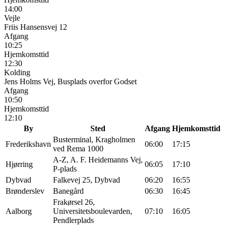
14:00
Vejle
Friis Hansensvej 12
Afgang
10:25
Hjemkomsttid
12:30
Kolding
Jens Holms Vej, Busplads overfor Godset
Afgang
10:50
Hjemkomsttid
12:10
By
Sted
Afgang
Hjemkomsttid
Busterminal, Kragholmen
Frederikshavn
06:00
17:15
ved Rema 1000
A-Z, A. F. Heidemanns Vej,
Hjørring
06:05
17:10
P-plads
Dybvad
Falkevej 25, Dybvad
06:20
16:55
Brønderslev
Banegård
06:30
16:45
Frakørsel 26,
Aalborg
Universitetsboulevarden,
07:10
16:05
Pendlerplads