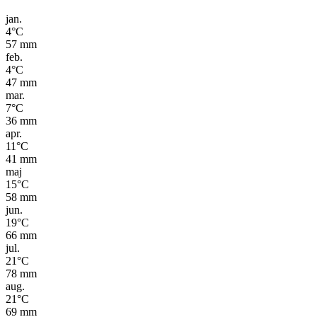
jan.
4
°C
57
mm
feb.
4
°C
47
mm
mar.
7
°C
36
mm
apr.
11
°C
41
mm
maj
15
°C
58
mm
jun.
19
°C
66
mm
jul.
21
°C
78
mm
aug.
21
°C
69
mm