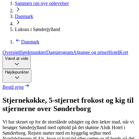
Sammen om nye oplevelser
Danmark
Luksus i Sønderjylland
Danmark
Oversigt
Højdepunkter
Dagsprogram
Afgange og priser
Hotel
Kort
Værd at vide
Højdepunkter
Bestil rejse
Stjernekokke, 5-stjernet frokost og kig til
stjernerne over Sønderborg
Vi har skruet op for de storslåede udsigter og den lækre mad, når vi
besøger Sønderjylland med ophold på det skønne Alsik Hotel i
Sønderborg. Rejsen starter med en hyggelig sejltur med
Nordalsfærgen til Als, hvor vi kort tid efter sætter os til bords på det