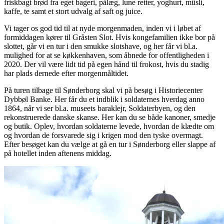
friskbagt brød fra eget bageri, pålæg, lune retter, yoghurt, müsli,
kaffe, te samt et stort udvalg af saft og juice.
Vi tager os god tid til at nyde morgenmaden, inden vi i løbet af
formiddagen kører til Gråsten Slot. Hvis kongefamilien ikke bor på
slottet, går vi en tur i den smukke slotshave, og her får vi bl.a.
mulighed for at se køkkenhaven, som åbnede for offentligheden i
2020. Der vil være lidt tid på egen hånd til frokost, hvis du stadig
har plads dernede efter morgenmåltidet.
På turen tilbage til Sønderborg skal vi på besøg i Historiecenter
Dybbøl Banke. Her får du et indblik i soldaternes hverdag anno
1864, når vi ser bl.a. museets baraklejr, Soldaterbyen, og den
rekonstruerede danske skanse. Her kan du se både kanoner, smedje
og butik. Oplev, hvordan soldaterne levede, hvordan de klædte om
og hvordan de forsvarede sig i krigen mod den tyske overmagt.
Efter besøget kan du vælge at gå en tur i Sønderborg eller slappe af
på hotellet inden aftenens middag.