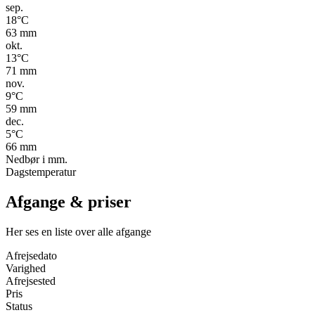
sep.
18
°C
63
mm
okt.
13
°C
71
mm
nov.
9
°C
59
mm
dec.
5
°C
66
mm
Nedbør i mm.
Dagstemperatur
Afgange & priser
Her ses en liste over alle afgange
Afrejsedato
Varighed
Afrejsested
Pris
Status