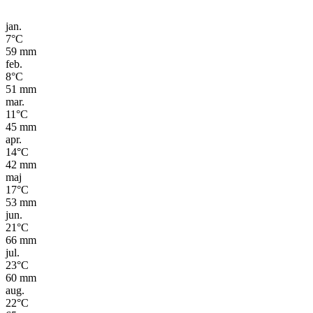
jan.
7
°C
59
mm
feb.
8
°C
51
mm
mar.
11
°C
45
mm
apr.
14
°C
42
mm
maj
17
°C
53
mm
jun.
21
°C
66
mm
jul.
23
°C
60
mm
aug.
22
°C