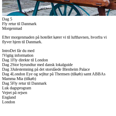
Dag 5
Fly retur til Danmark
Morgenmad
Efter morgenmaden på hotellet kører vi til lufthavnen, hvorfra vi
flyver hjem til Danmark.
Intro
Det får du med
!
Vigtig information
Dag 1
Fly direkte til London
Dag 2
Stor byrundtur med dansk lokalguide
Dag 3
Julestemning på det storslåede Blenheim Palace
Dag 4
London Eye og sejltur på Themsen (tilkøb) samt ABBAs
Mamma Mia (tilkøb)
Dag 5
Fly retur til Danmark
Luk dagsprogram
Vejret på rejsen
England
London