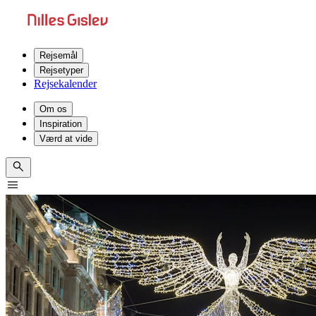
Rejsemål
Rejsetyper
Rejsekalender
Om os
Inspiration
Værd at vide