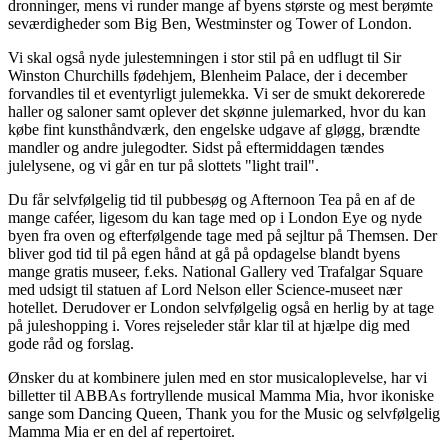
dronninger, mens vi runder mange af byens største og mest berømte
seværdigheder som Big Ben, Westminster og Tower of London.
Vi skal også nyde julestemningen i stor stil på en udflugt til Sir
Winston Churchills fødehjem, Blenheim Palace, der i december
forvandles til et eventyrligt julemekka. Vi ser de smukt dekorerede
haller og saloner samt oplever det skønne julemarked, hvor du kan
købe fint kunsthåndværk, den engelske udgave af gløgg, brændte
mandler og andre julegodter. Sidst på eftermiddagen tændes
julelysene, og vi går en tur på slottets "light trail".
Du får selvfølgelig tid til pubbesøg og Afternoon Tea på en af de
mange caféer, ligesom du kan tage med op i London Eye og nyde
byen fra oven og efterfølgende tage med på sejltur på Themsen. Der
bliver god tid til på egen hånd at gå på opdagelse blandt byens
mange gratis museer, f.eks. National Gallery ved Trafalgar Square
med udsigt til statuen af Lord Nelson eller Science-museet nær
hotellet. Derudover er London selvfølgelig også en herlig by at tage
på juleshopping i. Vores rejseleder står klar til at hjælpe dig med
gode råd og forslag.
Ønsker du at kombinere julen med en stor musicaloplevelse, har vi
billetter til ABBAs fortryllende musical Mamma Mia, hvor ikoniske
sange som Dancing Queen, Thank you for the Music og selvfølgelig
Mamma Mia er en del af repertoiret.