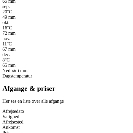
65
mm
sep.
20
°C
49
mm
okt.
16
°C
72
mm
nov.
11
°C
67
mm
dec.
8
°C
65
mm
Nedbør i mm.
Dagstemperatur
Afgange & priser
Her ses en liste over alle afgange
Afrejsedato
Varighed
Afrejsested
Ankomst
Pris