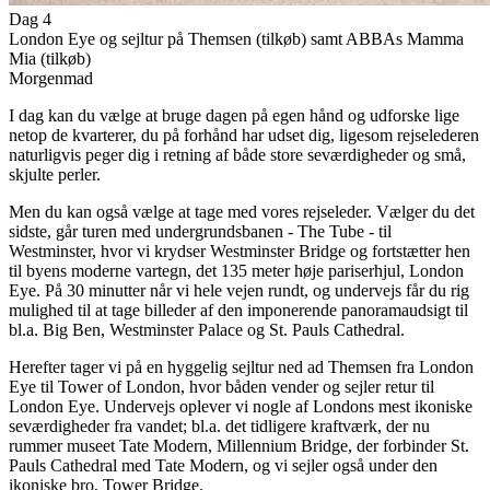
Dag 4
London Eye og sejltur på Themsen (tilkøb) samt ABBAs Mamma
Mia (tilkøb)
Morgenmad
I dag kan du vælge at bruge dagen på egen hånd og udforske lige
netop de kvarterer, du på forhånd har udset dig, ligesom rejselederen
naturligvis peger dig i retning af både store seværdigheder og små,
skjulte perler.
Men du kan også vælge at tage med vores rejseleder. Vælger du det
sidste, går turen med undergrundsbanen - The Tube - til
Westminster, hvor vi krydser Westminster Bridge og fortstætter hen
til byens moderne vartegn, det 135 meter høje pariserhjul, London
Eye. På 30 minutter når vi hele vejen rundt, og undervejs får du rig
mulighed til at tage billeder af den imponerende panoramaudsigt til
bl.a. Big Ben, Westminster Palace og St. Pauls Cathedral.
Herefter tager vi på en hyggelig sejltur ned ad Themsen fra London
Eye til Tower of London, hvor båden vender og sejler retur til
London Eye. Undervejs oplever vi nogle af Londons mest ikoniske
seværdigheder fra vandet; bl.a. det tidligere kraftværk, der nu
rummer museet Tate Modern, Millennium Bridge, der forbinder St.
Pauls Cathedral med Tate Modern, og vi sejler også under den
ikoniske bro, Tower Bridge.