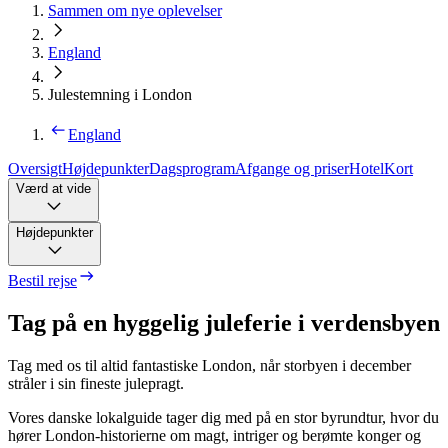
Sammen om nye oplevelser
England
Julestemning i London
England
Oversigt
Højdepunkter
Dagsprogram
Afgange og priser
Hotel
Kort
Værd at vide
Højdepunkter
Bestil rejse
Tag på en hyggelig juleferie i verdensbyen
Tag med os til altid fantastiske London, når storbyen i december
stråler i sin fineste julepragt.
Vores danske lokalguide tager dig med på en stor byrundtur, hvor du
hører London-historierne om magt, intriger og berømte konger og