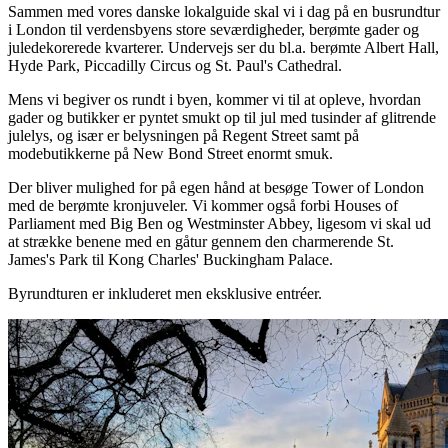
Sammen med vores danske lokalguide skal vi i dag på en busrundtur
i London til verdensbyens store seværdigheder, berømte gader og
juledekorerede kvarterer. Undervejs ser du bl.a. berømte Albert Hall,
Hyde Park, Piccadilly Circus og St. Paul's Cathedral.
Mens vi begiver os rundt i byen, kommer vi til at opleve, hvordan
gader og butikker er pyntet smukt op til jul med tusinder af glitrende
julelys, og især er belysningen på Regent Street samt på
modebutikkerne på New Bond Street enormt smuk.
Der bliver mulighed for på egen hånd at besøge Tower of London
med de berømte kronjuveler. Vi kommer også forbi Houses of
Parliament med Big Ben og Westminster Abbey, ligesom vi skal ud
at strække benene med en gåtur gennem den charmerende St.
James's Park til Kong Charles' Buckingham Palace.
Byrundturen er inkluderet men eksklusive entréer.