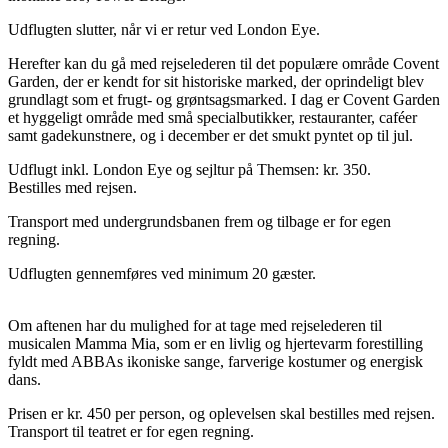
Udflugten slutter, når vi er retur ved London Eye.
Herefter kan du gå med rejselederen til det populære område Covent
Garden, der er kendt for sit historiske marked, der oprindeligt blev
grundlagt som et frugt- og grøntsagsmarked. I dag er Covent Garden
et hyggeligt område med små specialbutikker, restauranter, caféer
samt gadekunstnere, og i december er det smukt pyntet op til jul.
Udflugt inkl. London Eye og sejltur på Themsen: kr. 350.
Bestilles med rejsen.
Transport med undergrundsbanen frem og tilbage er for egen
regning.
Udflugten gennemføres ved minimum 20 gæster.
Om aftenen har du mulighed for at tage med rejselederen til
musicalen Mamma Mia, som er en livlig og hjertevarm forestilling
fyldt med ABBAs ikoniske sange, farverige kostumer og energisk
dans.
Prisen er kr. 450 per person, og oplevelsen skal bestilles med rejsen.
Transport til teatret er for egen regning.