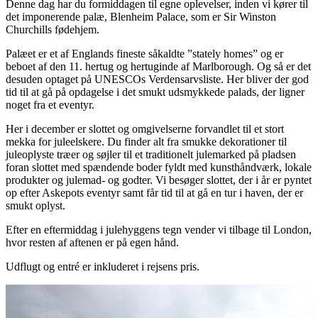
Denne dag har du formiddagen til egne oplevelser, inden vi kører til
det imponerende palæ, Blenheim Palace, som er Sir Winston
Churchills fødehjem.
Palæet er et af Englands fineste såkaldte ”stately homes” og er
beboet af den 11. hertug og hertuginde af Marlborough. Og så er det
desuden optaget på UNESCOs Verdensarvsliste. Her bliver der god
tid til at gå på opdagelse i det smukt udsmykkede palads, der ligner
noget fra et eventyr.
Her i december er slottet og omgivelserne forvandlet til et stort
mekka for juleelskere. Du finder alt fra smukke dekorationer til
juleoplyste træer og søjler til et traditionelt julemarked på pladsen
foran slottet med spændende boder fyldt med kunsthåndværk, lokale
produkter og julemad- og godter. Vi besøger slottet, der i år er pyntet
op efter Askepots eventyr samt får tid til at gå en tur i haven, der er
smukt oplyst.
Efter en eftermiddag i julehyggens tegn vender vi tilbage til London,
hvor resten af aftenen er på egen hånd.
Udflugt og entré er inkluderet i rejsens pris.