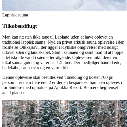
Lappisk sauna
Tilkøbsudflugt
Man kan næsten ikke tage til Lapland uden at have oplevet en
traditionel lappisk sauna. Nyd en privat arktisk sauna oplevelse i den
frosne sø Olkkajärvi, der ligger i idylliske omgivelser med udsigt
udover søen og landskabet. Start i saunaen og saml mod til at hoppe
i det iskolde vand i søen efterfølgende. Oplevelsen inkluderer en
lokal sauna guide og varer ca. 1.5 time. Der medfølger håndklæde,
badekåbe, sauna sko og en varm drik.
Denne oplevelse skal bestilles ved tilmelding og koster 700 pr.
person – er man flere end 2 er der en besparelse. Saunaen opleves i
forbindelse med opholdet på Apukka Resort. Bemærk begrænset
antal pladser.