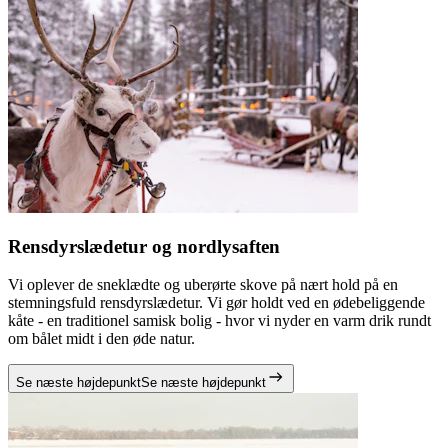
Rensdyrslædetur og nordlysaften
Vi oplever de sneklædte og uberørte skove på nært hold på en
stemningsfuld rensdyrslædetur. Vi gør holdt ved en ødebeliggende
kåte - en traditionel samisk bolig - hvor vi nyder en varm drik rundt
om bålet midt i den øde natur.
Se næste højdepunkt
Se næste højdepunkt