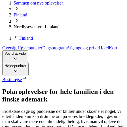
Sammen om nye oplevelser
Finland
Nordlyseventyr i Lapland
Finland
Oversigt
Højdepunkter
Dagsprogram
Afgange og priser
Hotel
Kort
Værd at vide
Højdepunkter
Bestil rejse
Polaroplevelser for hele familien i den
finske ødemark
Frostklare dage og puddersne der knitrer under skoene er noget, vi
efterhånden kun kan drømme om på vores breddegrader, ligesom
man skal være mere end almindeligt heldig, hvis man vil opleve det
sagnomspundne nordlys med bopæl i Danmark. Men i Lapland, højt