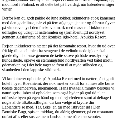
mod nord i Finland, er alt dette tæt på hverdag, når kalenderen siger
vinter.
Derfor kan du godt pakke de lune sokker, skiundertøjet og kameraet
med den gode linse, når vi på fem afgange i januar og februar flyver
på vintereventyr i den finske vildmark med masser af inkluderede
udflugter og udsigt til nattehimlen og (forhåbentligt) nordlyset
gennem glaslofterne på det ikoniske iglo-hotel, Apukka Resort.
Rejsen inkluderer to nætter på det føromtalte resort, hvor du ud over
frit kig til nattehimlen fra sengene i de velindrettede igloer skal
glæde dig til at suse gennem de tætte skove på både rensdyr- og
hundeslæde, opleve en stemningsfuld nordlysaften ved bålet midt i
ødemarken og i det hele taget se frem til at nyde stilheden og
skønheden i den lappiske vildmark.
Vi kombinerer opholdet på Apukka Resort med to nætter på et godt
hotel i byen Rovaniemi, der nok mest er kendt for at huse alle børns
bedste decemberven, julemanden. Hans hyggelig miniby besøger vi
naturligvis i løbet af opholdet, som også byder på god tid til at
udforske byen på egen hånd og med rejselederen samt at deltage i
nogle af de tilkøbsudflugter, du kan vælge at krydre din
Laplandsrejse med. Tag f.eks. en tur med isbryder ud i Den
Botniske Bugt, spis en middag, du aldrig glemmer, på en restaurant
opført af is eller sus gennem landskaberne på en snescooter.