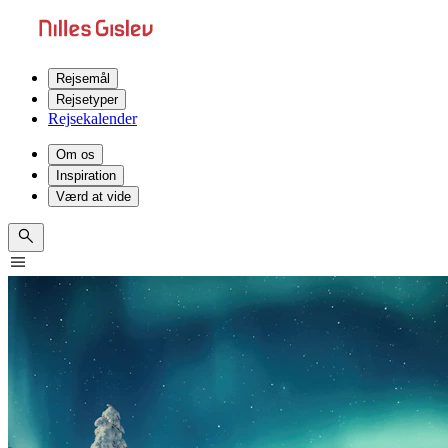
Rejsemål
Rejsetyper
Rejsekalender
Om os
Inspiration
Værd at vide