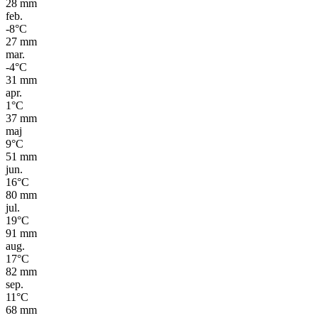
28
mm
feb.
-8
°C
27
mm
mar.
-4
°C
31
mm
apr.
1
°C
37
mm
maj
9
°C
51
mm
jun.
16
°C
80
mm
jul.
19
°C
91
mm
aug.
17
°C
82
mm
sep.
11
°C
68
mm