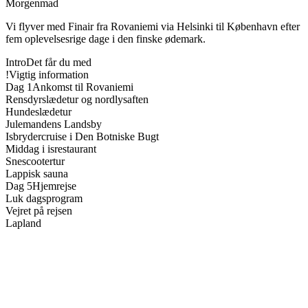
Morgenmad
Vi flyver med Finair fra Rovaniemi via Helsinki til København efter
fem oplevelsesrige dage i den finske ødemark.
Intro
Det får du med
!
Vigtig information
Dag 1
Ankomst til Rovaniemi
Rensdyrslædetur og nordlysaften
Hundeslædetur
Julemandens Landsby
Isbrydercruise i Den Botniske Bugt
Middag i isrestaurant
Snescootertur
Lappisk sauna
Dag 5
Hjemrejse
Luk dagsprogram
Vejret på rejsen
Lapland