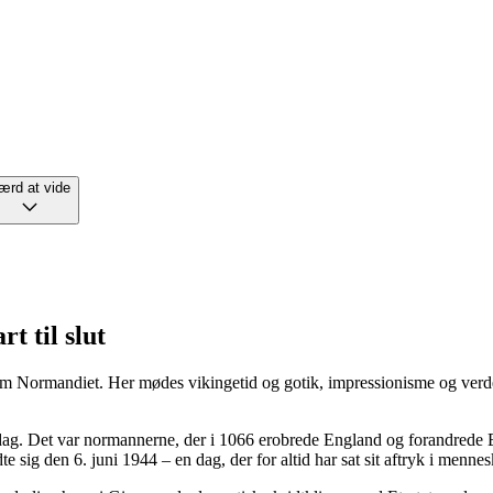
ærd at vide
t til slut
som Normandiet. Her mødes vikingetid og gotik, impressionisme og verde
dag. Det var normannerne, der i 1066 erobrede England og forandrede E
e sig den 6. juni 1944 – en dag, der for altid har sat sit aftryk i men