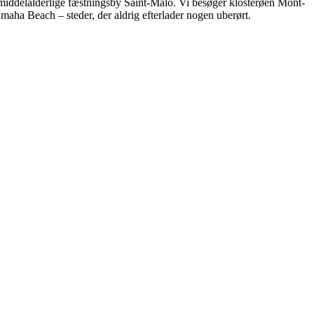
 middelalderlige fæstningsby Saint-Malo. Vi besøger klosterøen Mont-
maha Beach – steder, der aldrig efterlader nogen uberørt.