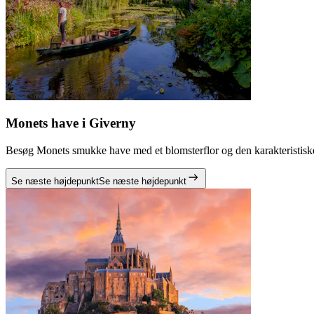
Monets have i Giverny
Besøg Monets smukke have med et blomsterflor og den karakteristiske b
Se næste højdepunkt
Se næste højdepunkt