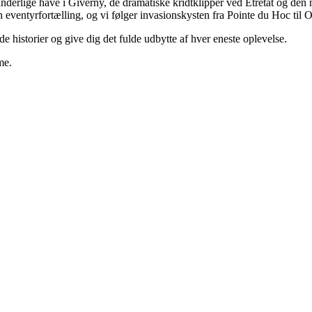
derlige have i Giverny, de dramatiske kridtklipper ved Etretat og den
 eventyrfortælling, og vi følger invasionskysten fra Pointe du Hoc til O
de historier og give dig det fulde udbytte af hver eneste oplevelse.
me.