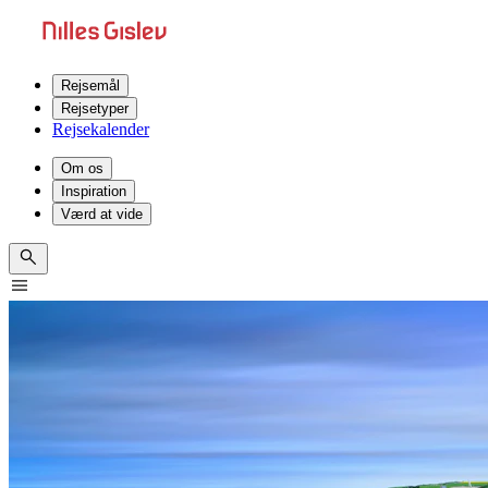
Rejsemål
Rejsetyper
Rejsekalender
Om os
Inspiration
Værd at vide