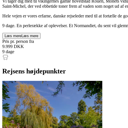
Vi tager dig med til vikingernes gamle hovedstad Rouen, Monets vidun
Saint-Michel, der ved ebbetide toner frem af vaden som noget ud af en
Hele vejen er vores erfarne, danske rejseleder med til at fortælle de go
9 dage. En perlerække af oplevelser. Et Normandiet, du sent vil glem
Læs mere
Læs mere
Pris pr. person fra
9.999
DKK
9 dage
Rejsens højdepunkter