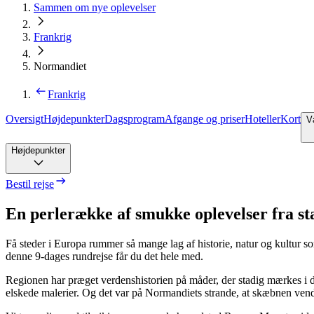
Sammen om nye oplevelser
Frankrig
Normandiet
Frankrig
Oversigt
Højdepunkter
Dagsprogram
Afgange og priser
Hoteller
Kort
V
Højdepunkter
Bestil rejse
En perlerække af smukke oplevelser fra star
Få steder i Europa rummer så mange lag af historie, natur og kultur 
denne 9-dages rundrejse får du det hele med.
Regionen har præget verdenshistorien på måder, der stadig mærkes i 
elskede malerier. Og det var på Normandiets strande, at skæbnen vendt