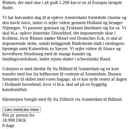
Rhinen, der med sine i alt godt 1.200 km er en af Europas længste
floder.
Vi har halvanden dag til at opleve Amsterdams fortættede charme og
den travle havn, inden vi sejler videre gennem Holland og besøger
Nijmegen. Vi passerer grænsen og Tyskland åbenbarer sig for os. Vi
skal bl.a. opleve historiske Düsseldorf, det imponerende skue i
Koblenz, hvor Rhinen møder Mosel ved Deutsches Eck, et utal af
imponerende slotte, smukt beliggende Rüdesheim midt i rieslingens
hjemegn samt Kaiserdom zu Speyer. Vi sejler videre til Alsace og
hovedbyen Strasbourg med de mange kanaler og
bindingsværkshuse, inden rejsen slutter i schweiziske Basel.
Udrejsen er med direkte fly fra Billund til Amsterdam og en kort
transfer med bus fra lufthavnen til centrum af Amsterdam. Bussen
fortsætter til skibet med vores bagage, så vi kan nyde resten af dagen
i Hollands hovedstad, hvor vi bl.a. skal ud på en hyggelig
kanalrundfart.
Hjemrejsen foregår med fly fra Zührich via Amsterdam til Billund.
Læs mere
Læs mere
Pris pr. person fra
18.999
DKK
8 dage