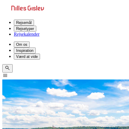
Rejsemål
Rejsetyper
Rejsekalender
Om os
Inspiration
Værd at vide