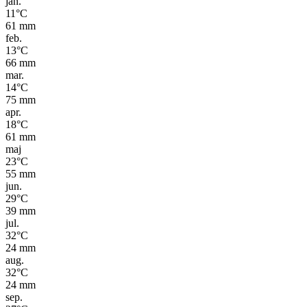
jan.
11
°C
61
mm
feb.
13
°C
66
mm
mar.
14
°C
75
mm
apr.
18
°C
61
mm
maj
23
°C
55
mm
jun.
29
°C
39
mm
jul.
32
°C
24
mm
aug.
32
°C
24
mm
sep.