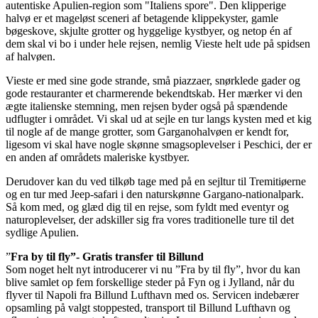
autentiske Apulien-region som "Italiens spore". Den klipperige
halvø er et mageløst sceneri af betagende klippekyster, gamle
bøgeskove, skjulte grotter og hyggelige kystbyer, og netop én af
dem skal vi bo i under hele rejsen, nemlig Vieste helt ude på spidsen
af halvøen.
Vieste er med sine gode strande, små piazzaer, snørklede gader og
gode restauranter et charmerende bekendtskab. Her mærker vi den
ægte italienske stemning, men rejsen byder også på spændende
udflugter i området. Vi skal ud at sejle en tur langs kysten med et kig
til nogle af de mange grotter, som Garganohalvøen er kendt for,
ligesom vi skal have nogle skønne smagsoplevelser i Peschici, der er
en anden af områdets maleriske kystbyer.
Derudover kan du ved tilkøb tage med på en sejltur til Tremitiøerne
og en tur med Jeep-safari i den naturskønne Gargano-nationalpark.
Så kom med, og glæd dig til en rejse, som fyldt med eventyr og
naturoplevelser, der adskiller sig fra vores traditionelle ture til det
sydlige Apulien.
”
Fra by til fly”- Gratis transfer til Billund
Som noget helt nyt introducerer vi nu ”Fra by til fly”, hvor du kan
blive samlet op fem forskellige steder på Fyn og i Jylland, når du
flyver til Napoli fra Billund Lufthavn med os. Servicen indebærer
opsamling på valgt stoppested, transport til Billund Lufthavn og