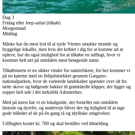
Dag 3
Fridag eller Jeep-safari (tilkøb)
Morgenmad
Middag
Måske har du mest lyst til at nyde Viestes smukke strande og
hyggelige lokalliv, men hvis det kribler i dig for at komme ud at
opleve, har du også mulighed for at tilkøbe en udflugt, hvor vi
kommer helt tæt på områdets mest betagende natur.
Tilkøbsturen er en sikker vinder for naturelskere, for her kommer vi
på en køretur med en firhjulstrækker gennem Gargano-
nationalparken, hvor de varierede landskaber spænder over alt fra
tætte skove og bølgende bakker til grønklædte klipper, der ligger og
sopper helt ude i det turkisblå Adriaterhav.
Med på turen har vi en lokalguide, der fortæller om områdets
historie og dyreliv, og undervejs bliver der rig lejlighed til at tage
gode billeder af de på én gang rå og idylliske omgivelser.
Udflugten koster kr. 700 og skal bestilles ved tilmelding