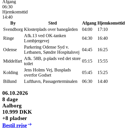
Afgang
06:30
Hjemkomsttid
14:40
By
Sted
Afgang
Hjemkomsttid
Svendborg
Klosterplads over banegården
04:00
17:10
Afk.13 ved OK-tanken
Ringe
04:30
16:40
Lombjergevej
Parkering Odense Syd v.
Odense
04:45
16:25
Letbanen, Søndre Hospitalsvej
Afk. 58B, p-plads ved det store
Middelfart
05:15
15:55
toilet
Jens Holms Vej, Busplads
Kolding
05:45
15:25
overfor Godset
Billund
Lufthavn, Passagerterminalen
06:30
14:40
06.10.2026
8
dage
Aalborg
10.999 DKK
+8 pladser
Bestil rejse