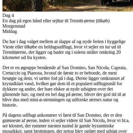
Dag 4
En dag på egen hånd eller sejltur til Tremiti-øerne (tilkøb)
Morgenmad
Middag
Du har i dag valget mellem at slappe af og nyde ferien i hyggelige
Vieste eller tilkøbe en heldagsudflugt, hvor vi sejler en tur ud til
Tremitiøerne, der ligger og bader sig i solens stråler omkring 20
kilometer ud fra kysten.
Det er en øgruppe bestående af San Domino, San Nicola, Capraia,
Cretaccio og Pianosa, hvoraf de første to er beboede, de mest
besøgte og dem, vi sætter fod på i dag. Øerne ligger omkranset af
krystalklart vand, hvilket gør dem til et populært udflugtsmål for
dykkere og andre, der bare elsker at nyde udsigten over det
glinsende hav, og med en hel dag på øerne, bliver der god tid til at
blive dus med mini-ø-stemningen og udforske øernes natur og
historie.
På dagens udflugt ankommer vi først til San Domino, der er den
grønneste af øerne, inden vi sejler videre til San Nicola, hvor vi bl.a.
ser klostret, der rummer næsten tusind år gamle byzantinske
mosaikker, samt fæstningen, der netop blev opført med udsigt over