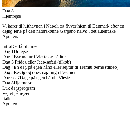
Dag 8
Hjemrejse
Vi kører til lufthavnen i Napoli og flyver hjem til Danmark efter en
dejlig ferie på den naturskønne Gargano-halvø i det autentiske
Apulien.
Intro
Det får du med
Dag 1
Udrejse
Dag 2
Byrundtur i Vieste og bådtur
Dag 3
Fridag eller Jeep-safari (tilkøb)
Dag 4
En dag på egen hånd eller sejltur til Tremiti-øerne (tilkøb)
Dag 5
Besøg og oliesmagning i Peschici
Dag 6 - 7
Dage på egen hånd i Vieste
Dag 8
Hjemrejse
Luk dagsprogram
Vejret på rejsen
Italien
Apulien