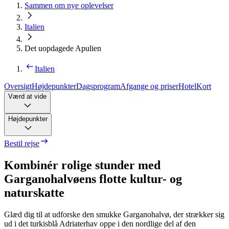
Sammen om nye oplevelser
Italien
Det uopdagede Apulien
Italien
Oversigt
Højdepunkter
Dagsprogram
Afgange og priser
Hotel
Kort
Værd at vide
Højdepunkter
Bestil rejse
Kombinér rolige stunder med
Garganohalvøens flotte kultur- og
naturskatte
Glæd dig til at udforske den smukke Garganohalvø, der strækker sig
ud i det turkisblå Adriaterhav oppe i den nordlige del af den