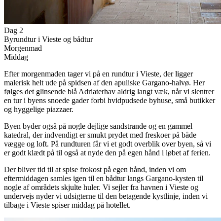
Dag 2
Byrundtur i Vieste og bådtur
Morgenmad
Middag
Efter morgenmaden tager vi på en rundtur i Vieste, der ligger
malerisk helt ude på spidsen af den apuliske Gargano-halvø. Her
følges det glinsende blå Adriaterhav aldrig langt væk, når vi slentrer
en tur i byens snoede gader forbi hvidpudsede byhuse, små butikker
og hyggelige piazzaer.
Byen byder også på nogle dejlige sandstrande og en gammel
katedral, der indvendigt er smukt prydet med freskoer på både
vægge og loft. På rundturen får vi et godt overblik over byen, så vi
er godt klædt på til også at nyde den på egen hånd i løbet af ferien.
Der bliver tid til at spise frokost på egen hånd, inden vi om
eftermiddagen samles igen til en bådtur langs Gargano-kysten til
nogle af områdets skjulte huler. Vi sejler fra havnen i Vieste og
undervejs nyder vi udsigterne til den betagende kystlinje, inden vi
tilbage i Vieste spiser middag på hotellet.