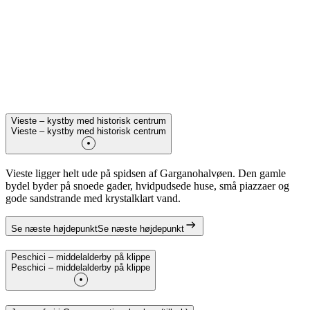
Vieste – kystby med historisk centrum
Vieste – kystby med historisk centrum
Vieste ligger helt ude på spidsen af Garganohalvøen. Den gamle
bydel byder på snoede gader, hvidpudsede huse, små piazzaer og
gode sandstrande med krystalklart vand.
Se næste højdepunkt
Se næste højdepunkt
Peschici – middelalderby på klippe
Peschici – middelalderby på klippe