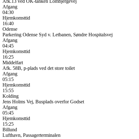
Afk.13 ved OK-tanken Lombjergevej
Afgang
04:30
Hjemkomsttid
16:40
Odense
Parkering Odense Syd v. Letbanen, Søndre Hospitalsvej
Afgang
04:45
Hjemkomsttid
16:25
Middelfart
Afk. 58B, p-plads ved det store toilet
Afgang
05:15
Hjemkomsttid
15:55
Kolding
Jens Holms Vej, Busplads overfor Godset
Afgang
05:45
Hjemkomsttid
15:25
Billund
Lufthavn, Passagerterminalen