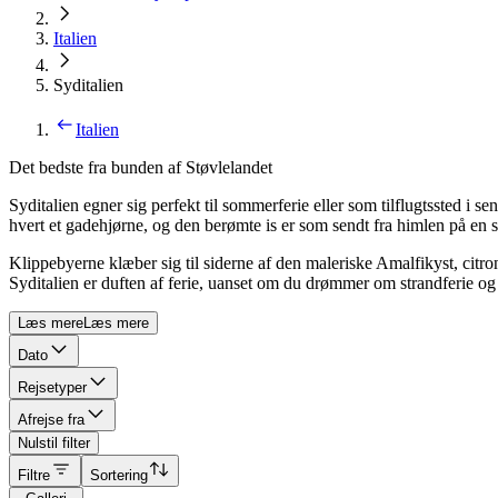
Italien
Syditalien
Italien
Det bedste fra bunden af Støvlelandet
Syditalien egner sig perfekt til sommerferie eller som tilflugtssted i
hvert et gadehjørne, og den berømte is er som sendt fra himlen på en
Klippebyerne klæber sig til siderne af den maleriske Amalfikyst, citr
Syditalien er duften af ferie, uanset om du drømmer om strandferie o
Læs mere
Læs mere
Dato
Rejsetyper
Afrejse fra
Nulstil filter
Filtre
Sortering