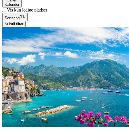
Galleri
Kalender
Vis kun ledige pladser
Sortering
Nulstil filter