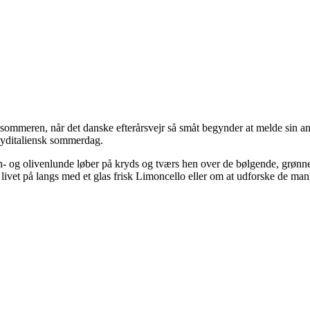
 sensommeren, når det danske efterårsvejr så småt begynder at melde sin 
 syditaliensk sommerdag.
on- og olivenlunde løber på kryds og tværs hen over de bølgende, grønne
g livet på langs med et glas frisk Limoncello eller om at udforske de 