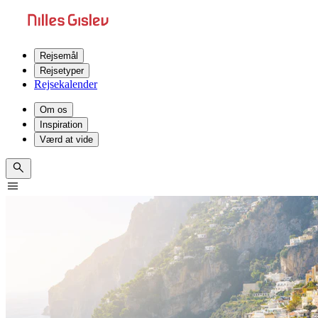
Rejsemål
Rejsetyper
Rejsekalender
Om os
Inspiration
Værd at vide