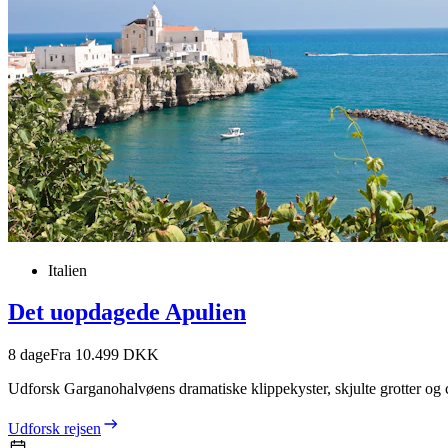
Italien
Det uopdagede Apulien
8
dage
Fra 10.499 DKK
Udforsk Garganohalvøens dramatiske klippekyster, skjulte grotter og 
Udforsk rejsen