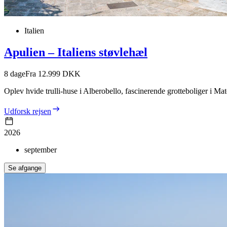
Italien
Apulien – Italiens støvlehæl
8
dage
Fra 12.999 DKK
Oplev hvide trulli-huse i Alberobello, fascinerende grotteboliger i M
Udforsk rejsen
2026
september
Se afgange