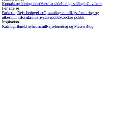
Kontakt og åbningstider
Værd at vide
Ledige stillinger
Gavekort
Før afrejse
Parkering
Rejsebetingelser
Opsamlingsruter
Rejseforsikring og
afbestillingsforsikring
Privatlivspolitik
Cookie-politik
Inspiration
Katalog
Tilmeld nyhedsmail
Rejseforedrag og Messer
Blog