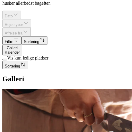
husker allerbedst bagefter.
Dato
Rejsetyper
Afrejse fra
Filtre
Sortering
Galleri
Kalender
Vis kun ledige pladser
Sortering
Galleri