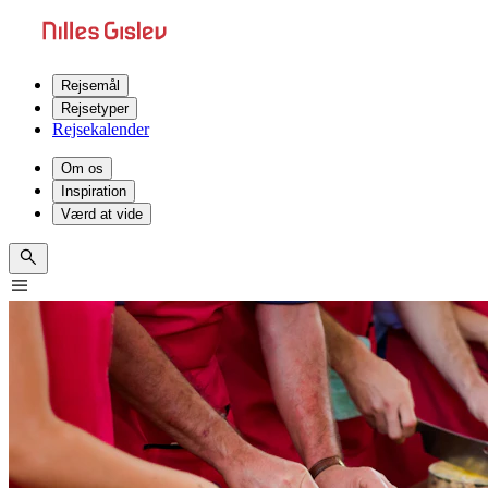
Rejsemål
Rejsetyper
Rejsekalender
Om os
Inspiration
Værd at vide