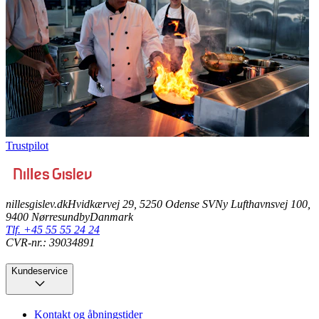
Trustpilot
nillesgislev.dk
Hvidkærvej 29, 5250 Odense SV
Ny Lufthavnsvej 100,
9400 Nørresundby
Danmark
Tlf. +45 55 55 24 24
CVR-nr.: 39034891
Kundeservice
Kontakt og åbningstider