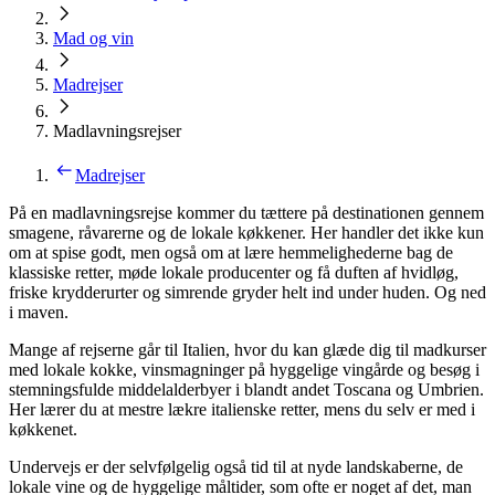
Mad og vin
Madrejser
Madlavningsrejser
Madrejser
På en madlavningsrejse kommer du tættere på destinationen gennem
smagene, råvarerne og de lokale køkkener. Her handler det ikke kun
om at spise godt, men også om at lære hemmelighederne bag de
klassiske retter, møde lokale producenter og få duften af hvidløg,
friske krydderurter og simrende gryder helt ind under huden. Og ned
i maven.
Mange af rejserne går til Italien, hvor du kan glæde dig til madkurser
med lokale kokke, vinsmagninger på hyggelige vingårde og besøg i
stemningsfulde middelalderbyer i blandt andet Toscana og Umbrien.
Her lærer du at mestre lækre italienske retter, mens du selv er med i
køkkenet.
Undervejs er der selvfølgelig også tid til at nyde landskaberne, de
lokale vine og de hyggelige måltider, som ofte er noget af det, man