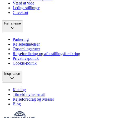
Værd at vide
Ledige stillinger
Gavekort
Før afrejse
Parkering
Rejsebetingelser
Opsamlingsruter
Rejseforsikring og afbestillingsforsikring
Privatlivspolitik
Cookie-politik
Inspiration
Katalog
Tilmeld nyhedsmail
Rejseforedrag og Messer
Blog