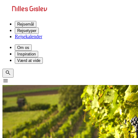
Rejsemål
Rejsetyper
Rejsekalender
Om os
Inspiration
Værd at vide