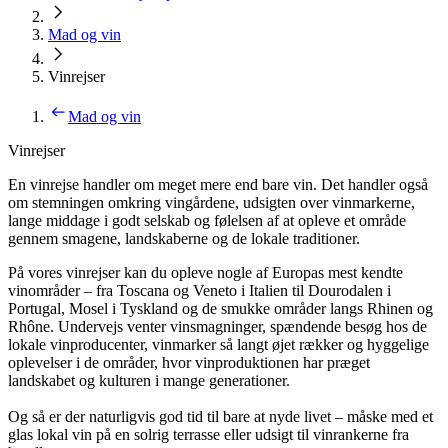
Mad og vin
Vinrejser
Mad og vin
Vinrejser
En vinrejse handler om meget mere end bare vin. Det handler også
om stemningen omkring vingårdene, udsigten over vinmarkerne,
lange middage i godt selskab og følelsen af at opleve et område
gennem smagene, landskaberne og de lokale traditioner.
På vores vinrejser kan du opleve nogle af Europas mest kendte
vinområder – fra Toscana og Veneto i Italien til Dourodalen i
Portugal, Mosel i Tyskland og de smukke områder langs Rhinen og
Rhône. Undervejs venter vinsmagninger, spændende besøg hos de
lokale vinproducenter, vinmarker så langt øjet rækker og hyggelige
oplevelser i de områder, hvor vinproduktionen har præget
landskabet og kulturen i mange generationer.
Og så er der naturligvis god tid til bare at nyde livet – måske med et
glas lokal vin på en solrig terrasse eller udsigt til vinrankerne fra