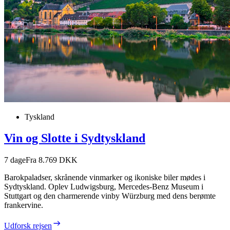
Tyskland
Vin og Slotte i Sydtyskland
7
dage
Fra 8.769 DKK
Barokpaladser, skrånende vinmarker og ikoniske biler mødes i
Sydtyskland. Oplev Ludwigsburg, Mercedes-Benz Museum i
Stuttgart og den charmerende vinby Würzburg med dens berømte
frankervine.
Udforsk rejsen