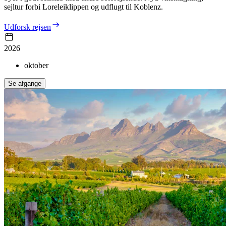
sejltur forbi Loreleiklippen og udflugt til Koblenz.
Udforsk rejsen
2026
oktober
Se afgange