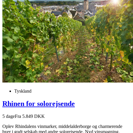
Tyskland
Rhinen for solorejsende
5
dage
Fra 5.849 DKK
Oplev Rhindalens vinmarker, middelalderborge og charmerende
byer i godt selskab med andre solorejsende. Nyd vinsmagning,