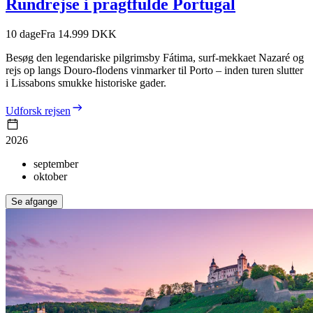
Rundrejse i pragtfulde Portugal
10
dage
Fra 14.999 DKK
Besøg den legendariske pilgrimsby Fátima, surf-mekkaet Nazaré og
rejs op langs Douro-flodens vinmarker til Porto – inden turen slutter
i Lissabons smukke historiske gader.
Udforsk rejsen
2026
september
oktober
Se afgange