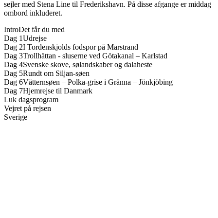
sejler med Stena Line til Frederikshavn. På disse afgange er middag
ombord inkluderet.
Intro
Det får du med
Dag 1
Udrejse
Dag 2
I Tordenskjolds fodspor på Marstrand
Dag 3
Trollhättan - sluserne ved Götakanal – Karlstad
Dag 4
Svenske skove, sølandskaber og dalaheste
Dag 5
Rundt om Siljan-søen
Dag 6
Vätternsøen – Polka-grise i Gränna – Jönkjöbing
Dag 7
Hjemrejse til Danmark
Luk dagsprogram
Vejret på rejsen
Sverige