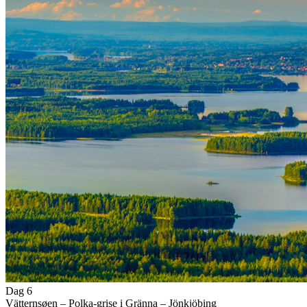
Dag 6
Vätternsøen – Polka-grise i Gränna – Jönkjöbing