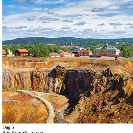
Dag 5
Rundt om Siljan-søen