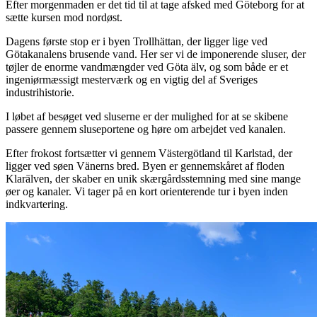
Efter morgenmaden er det tid til at tage afsked med Göteborg for at
sætte kursen mod nordøst.
Dagens første stop er i byen Trollhättan, der ligger lige ved
Götakanalens brusende vand. Her ser vi de imponerende sluser, der
tøjler de enorme vandmængder ved Göta älv, og som både er et
ingeniørmæssigt mesterværk og en vigtig del af Sveriges
industrihistorie.
I løbet af besøget ved sluserne er der mulighed for at se skibene
passere gennem sluseportene og høre om arbejdet ved kanalen.
Efter frokost fortsætter vi gennem Västergötland til Karlstad, der
ligger ved søen Vänerns bred. Byen er gennemskåret af floden
Klarälven, der skaber en unik skærgårdsstemning med sine mange
øer og kanaler. Vi tager på en kort orienterende tur i byen inden
indkvartering.