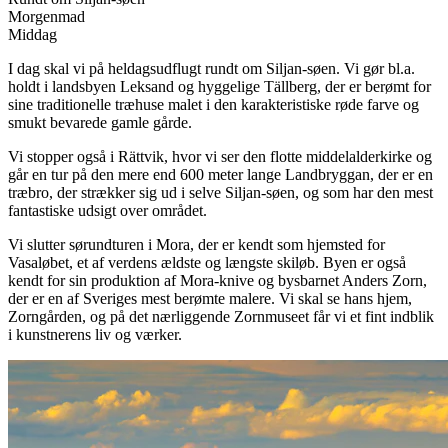
Morgenmad
Middag
I dag skal vi på heldagsudflugt rundt om Siljan-søen. Vi gør bl.a.
holdt i landsbyen Leksand og hyggelige Tällberg, der er berømt for
sine traditionelle træhuse malet i den karakteristiske røde farve og
smukt bevarede gamle gårde.
Vi stopper også i Rättvik, hvor vi ser den flotte middelalderkirke og
går en tur på den mere end 600 meter lange Landbryggan, der er en
træbro, der strækker sig ud i selve Siljan-søen, og som har den mest
fantastiske udsigt over området.
Vi slutter sørundturen i Mora, der er kendt som hjemsted for
Vasaløbet, et af verdens ældste og længste skiløb. Byen er også
kendt for sin produktion af Mora-knive og bysbarnet Anders Zorn,
der er en af Sveriges mest berømte malere. Vi skal se hans hjem,
Zorngården, og på det nærliggende Zornmuseet får vi et fint indblik
i kunstnerens liv og værker.