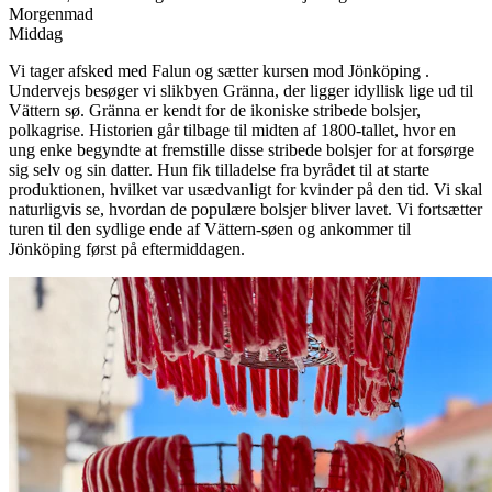
Morgenmad
Middag
Vi tager afsked med Falun og sætter kursen mod Jönköping .
Undervejs besøger vi slikbyen Gränna, der ligger idyllisk lige ud til
Vättern sø. Gränna er kendt for de ikoniske stribede bolsjer,
polkagrise. Historien går tilbage til midten af 1800-tallet, hvor en
ung enke begyndte at fremstille disse stribede bolsjer for at forsørge
sig selv og sin datter. Hun fik tilladelse fra byrådet til at starte
produktionen, hvilket var usædvanligt for kvinder på den tid. Vi skal
naturligvis se, hvordan de populære bolsjer bliver lavet. Vi fortsætter
turen til den sydlige ende af Vättern-søen og ankommer til
Jönköping først på eftermiddagen.