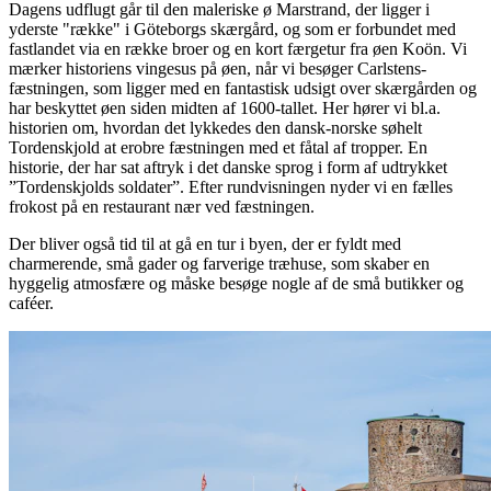
Dagens udflugt går til den maleriske ø Marstrand, der ligger i
yderste "række" i Göteborgs skærgård, og som er forbundet med
fastlandet via en række broer og en kort færgetur fra øen Koön. Vi
mærker historiens vingesus på øen, når vi besøger Carlstens-
fæstningen, som ligger med en fantastisk udsigt over skærgården og
har beskyttet øen siden midten af 1600-tallet. Her hører vi bl.a.
historien om, hvordan det lykkedes den dansk-norske søhelt
Tordenskjold at erobre fæstningen med et fåtal af tropper. En
historie, der har sat aftryk i det danske sprog i form af udtrykket
”Tordenskjolds soldater”. Efter rundvisningen nyder vi en fælles
frokost på en restaurant nær ved fæstningen.
Der bliver også tid til at gå en tur i byen, der er fyldt med
charmerende, små gader og farverige træhuse, som skaber en
hyggelig atmosfære og måske besøge nogle af de små butikker og
caféer.