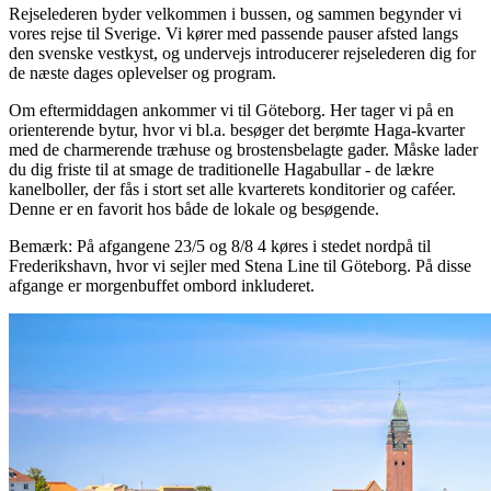
Rejselederen byder velkommen i bussen, og sammen begynder vi
vores rejse til Sverige. Vi kører med passende pauser afsted langs
den svenske vestkyst, og undervejs introducerer rejselederen dig for
de næste dages oplevelser og program.
Om eftermiddagen ankommer vi til Göteborg. Her tager vi på en
orienterende bytur, hvor vi bl.a. besøger det berømte Haga-kvarter
med de charmerende træhuse og brostensbelagte gader. Måske lader
du dig friste til at smage de traditionelle Hagabullar - de lækre
kanelboller, der fås i stort set alle kvarterets konditorier og caféer.
Denne er en favorit hos både de lokale og besøgende.
Bemærk: På afgangene 23/5 og 8/8 4 køres i stedet nordpå til
Frederikshavn, hvor vi sejler med Stena Line til Göteborg. På disse
afgange er morgenbuffet ombord inkluderet.