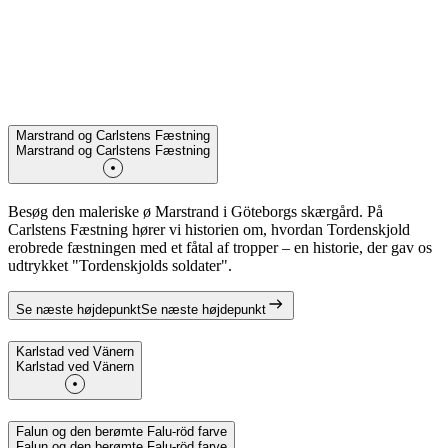
Marstrand og Carlstens Fæstning
Marstrand og Carlstens Fæstning
Besøg den maleriske ø Marstrand i Göteborgs skærgård. På
Carlstens Fæstning hører vi historien om, hvordan Tordenskjold
erobrede fæstningen med et fåtal af tropper – en historie, der gav os
udtrykket "Tordenskjolds soldater".
Se næste højdepunkt
Se næste højdepunkt
Karlstad ved Vänern
Karlstad ved Vänern
Falun og den berømte Falu-röd farve
Falun og den berømte Falu-röd farve