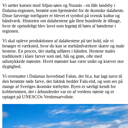
Vi sætter kursen mod Siljan-søen og Nusnäs - en lille landsby i
Dalarna-regionen, berømt som hjemstedet for de ikoniske dalaheste.
Disse farverige træfigurer er blevet et symbol på svensk kultur og
håndværk. Historien om dalahestene går flere hundrede år tilbage,
hvor de oprindeligt blev lavet som legetøj til børn af bønderne i
regionen.
Vi skal opleve produktionen af dalahestene på tæt hold, når vi
besøger et værksted, hvor du kan se træhåndværkere skære og male
hestene. En proces, der stadig udføres i hånden. Hestene males
traditionelt i klare farver som rød, blå og grøn, ofte med
udsmykkede mønstre. Hvert mønster kan være unikt og kræver stor
dygtighed.
Vi overnatter i Dalarnas hovedstad Falun, der bl.a. har lagt navn til
den berømte røde farve, der faktisk hedder Falu-röd, og som ses på
mange af Sveriges ikoniske træhytter. Byen er særligt kendt for
kobberminen, der i århundreder var en af verdens største og er
optaget på UNESCOs Verdensarvsliste.