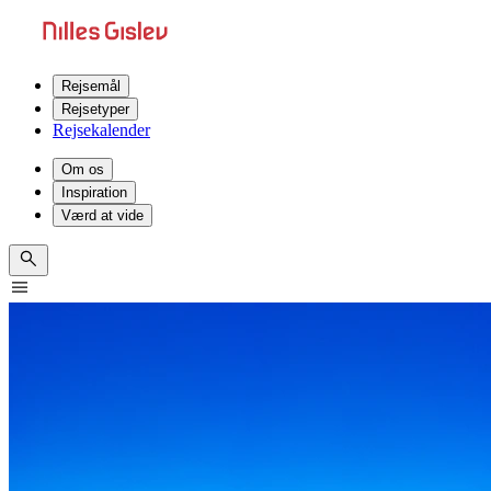
Rejsemål
Rejsetyper
Rejsekalender
Om os
Inspiration
Værd at vide