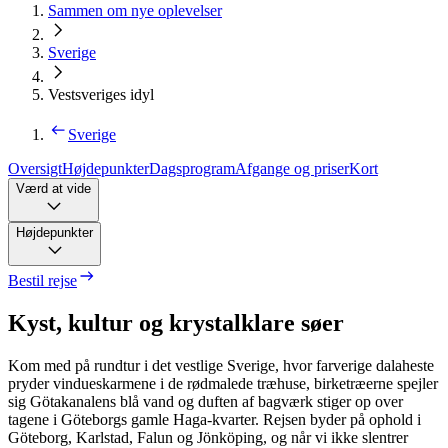
Sammen om nye oplevelser
Sverige
Vestsveriges idyl
Sverige
Oversigt
Højdepunkter
Dagsprogram
Afgange og priser
Kort
Værd at vide
Højdepunkter
Bestil rejse
Kyst, kultur og krystalklare søer
Kom med på rundtur i det vestlige Sverige, hvor farverige dalaheste
pryder vindueskarmene i de rødmalede træhuse, birketræerne spejler
sig Götakanalens blå vand og duften af bagværk stiger op over
tagene i Göteborgs gamle Haga-kvarter. Rejsen byder på ophold i
Göteborg, Karlstad, Falun og Jönköping, og når vi ikke slentrer