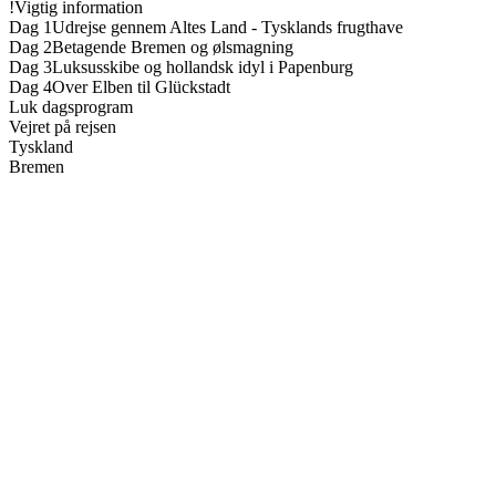
!
Vigtig information
Dag 1
Udrejse gennem Altes Land - Tysklands frugthave
Dag 2
Betagende Bremen og ølsmagning
Dag 3
Luksusskibe og hollandsk idyl i Papenburg
Dag 4
Over Elben til Glückstadt
Luk dagsprogram
Vejret på rejsen
Tyskland
Bremen