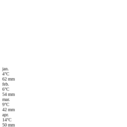
jan.
4
°C
62
mm
feb.
6
°C
54
mm
mar.
9
°C
42
mm
apr.
14
°C
50
mm