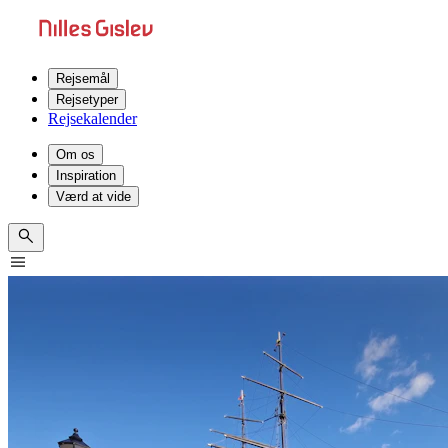
Rejsemål
Rejsetyper
Rejsekalender
Om os
Inspiration
Værd at vide