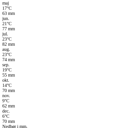
maj
17
°C
63
mm
jun.
21
°C
77
mm
jul.
23
°C
82
mm
aug.
23
°C
74
mm
sep.
19
°C
55
mm
okt.
14
°C
70
mm
nov.
9
°C
62
mm
dec.
6
°C
70
mm
Nedbør i mm.