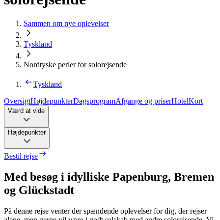
Sammen om nye oplevelser
Tyskland
Nordtyske perler for solorejsende
Tyskland
Oversigt
Højdepunkter
Dagsprogram
Afgange og priser
Hotel
Kort
Værd at vide
Højdepunkter
Bestil rejse
Med besøg i idylliske Papenburg, Bremen
og Glückstadt
På denne rejse venter der spændende oplevelser for dig, der rejser
alene, men gerne vil være i godt selskab med andre solorejsende. Vi