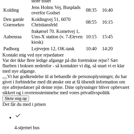
store toilet
Jens Holms Vej, Busplads
Kolding
08:35
16:40
overfor Godset
Den gamle
Koldingvej 51, 6070
08:55
16:15
Grænsekro
Christiansfeld
frakørsel 70. Kometvej 1,
Aabenraa
Uno-X station (v. 7-Eleven
10:15
15:45
kiosk)
Padborg
Lejrvejen 12, OK-tank
10:40
14:20
Kontakt mig ved nye rejsedatoer
Var der ikke flere ledige afgange på din foretrukne rejse? Sæt
flueben i boksen nedenfor - så kontakter vi dig, så snart vi er klar
med nye afgange.
Vi har godkendelse til at behandle de personoplysninger, du har
givet i forbindelse med dit ønske om at få tilsendt information om
nye afrejsedatoer på denne rejse. Dine oplysninger bliver opbevaret
sikkert og i overensstemmelse med vores privatlivspolitik
Skriv mig op
Det får du med i prisen
4-stjernet bus