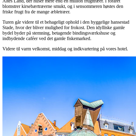
Altes Land, der huser mere end én million frugttræer. I foråret
blomstrer kirsebærtræerne smukt, og i sensommeren høstes den
friske frugt fra de mange æbletræer.
Turen går videre til et behageligt ophold i den hyggelige hansestad
Stade, hvor der bliver mulighed for frokost. Den idylliske gamle
bydel byder på stemning, betagende bindingsværkshuse og
indbydende caféer ved det gamle fiskemarked.
Videre til varm velkomst, middag og indkvartering på vores hotel.