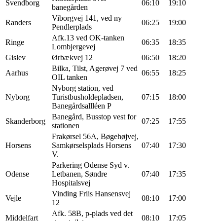
Svendborg
06:10
19:10
banegården
Viborgvej 141, ved ny
Randers
06:25
19:00
Pendlerplads
Afk.13 ved OK-tanken
Ringe
06:35
18:35
Lombjergevej
Gislev
Ørbækvej 12
06:50
18:20
Bilka, Tilst, Agerøvej 7 ved
Aarhus
06:55
18:25
OIL tanken
Nyborg station, ved
Nyborg
Turistbusholdepladsen,
07:15
18:00
Banegårdsallléen P
Banegård, Busstop vest for
Skanderborg
07:25
17:55
stationen
Frakørsel 56A, Bøgehøjvej,
Horsens
Samkørselsplads Horsens
07:40
17:30
V.
Parkering Odense Syd v.
Odense
Letbanen, Søndre
07:40
17:35
Hospitalsvej
Vinding Friis Hansensvej
Vejle
08:10
17:00
12
Afk. 58B, p-plads ved det
Middelfart
08:10
17:05