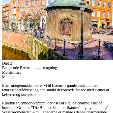
Dag 2
Betagende Bremen og ølsmagning
Morgenmad
Middag
Efter morgenmaden kører vi til Bremens gamle centrum med
renæssancerådhuset og den smukt dekorerede facade med statuer af
kejseren og kurfyrsterne.
Rundtur i Schnoorkvarteret, der oser af sjæl og charme. Hils på
brødrene Grimms ”Die Bremer Stadtmusikanten”, og nyd en tur på
Weserpromenaden – mulighederne er mange i denne charmerende