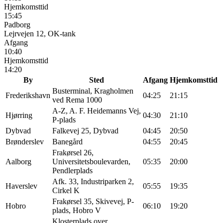
Hjemkomsttid
15:45
Padborg
Lejrvejen 12, OK-tank
Afgang
10:40
Hjemkomsttid
14:20
By
Sted
Afgang
Hjemkomsttid
Busterminal, Kragholmen
Frederikshavn
04:25
21:15
ved Rema 1000
A-Z, A. F. Heidemanns Vej,
Hjørring
04:30
21:10
P-plads
Dybvad
Falkevej 25, Dybvad
04:45
20:50
Brønderslev
Banegård
04:55
20:45
Frakørsel 26,
Aalborg
Universitetsboulevarden,
05:35
20:00
Pendlerplads
Afk. 33, Industriparken 2,
Haverslev
05:55
19:35
Cirkel K
Frakørsel 35, Skivevej, P-
Hobro
06:10
19:20
plads, Hobro V
Klosterplads over