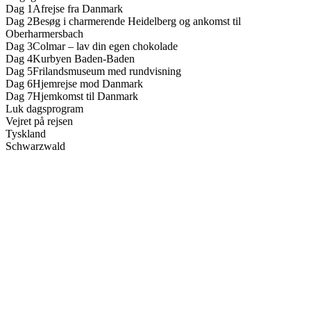
Dag 1
Afrejse fra Danmark
Dag 2
Besøg i charmerende Heidelberg og ankomst til
Oberharmersbach
Dag 3
Colmar – lav din egen chokolade
Dag 4
Kurbyen Baden-Baden
Dag 5
Frilandsmuseum med rundvisning
Dag 6
Hjemrejse mod Danmark
Dag 7
Hjemkomst til Danmark
Luk dagsprogram
Vejret på rejsen
Tyskland
Schwarzwald