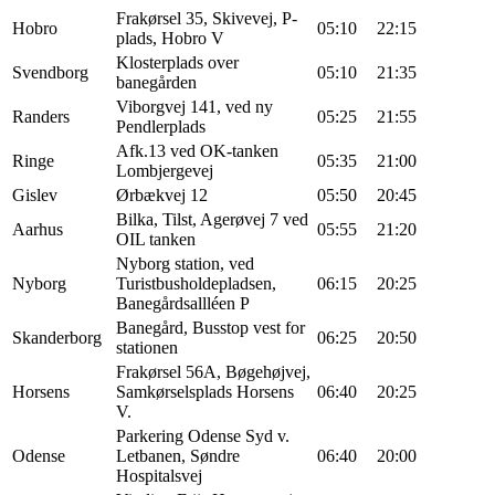
Frakørsel 35, Skivevej, P-
Hobro
05:10
22:15
plads, Hobro V
Klosterplads over
Svendborg
05:10
21:35
banegården
Viborgvej 141, ved ny
Randers
05:25
21:55
Pendlerplads
Afk.13 ved OK-tanken
Ringe
05:35
21:00
Lombjergevej
Gislev
Ørbækvej 12
05:50
20:45
Bilka, Tilst, Agerøvej 7 ved
Aarhus
05:55
21:20
OIL tanken
Nyborg station, ved
Nyborg
Turistbusholdepladsen,
06:15
20:25
Banegårdsallléen P
Banegård, Busstop vest for
Skanderborg
06:25
20:50
stationen
Frakørsel 56A, Bøgehøjvej,
Horsens
Samkørselsplads Horsens
06:40
20:25
V.
Parkering Odense Syd v.
Odense
Letbanen, Søndre
06:40
20:00
Hospitalsvej