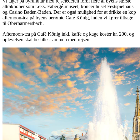
Vi tager på byrundtur med rejselederen forbi flere af byens største
attraktioner som f.eks. Fabergé-museet, koncerthuset Festspielhaus
og Casino Baden-Baden. Der er også mulighed for at drikke en kop
afternoon-tea på byens berømte Café König, inden vi kører tilbage
til Oberharmersbach.
Afternoon-tea på Café König inkl. kaffe og kage koster kr. 200, og
oplevelsen skal bestilles sammen med rejsen.