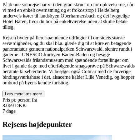
På denne solorejse har vi i den grad skruet op for oplevelserne, når
vi med en enkelt overnatning og et frokoststop i Heidelberg
undervejs kører til landsbyen Oberharmersbach og det hyggelige
Hotel Bären, hvor du bor på enkeltværelse uden at skulle betale
tillæg.
Rejsen byder på flere spændende udflugter til områdets største
seværdigheder, og du skal bl.a. glæde dig til at køre en betagende
panoramatur gennem nationalparken Schwarzwald, slentre rundt i
gaderne i UNESCO-kurbyen Baden-Baden og besøge
Schwarzwalds frilandsmuseum med spændende fortællinger om
livet i gamle dage med efterfølgende smagsprøve på Schwarzwalds
berømte kirsebærtærte. Vi besøger også Colmar med de farverige
bindingsværkshuse i det, alsacerne kalder Lille Venedig, og hopper
ombord på byens kendte turisttog.
Læs mere
Læs mere
Pris pr. person fra
8.069
DKK
7 dage
Rejsens højdepunkter