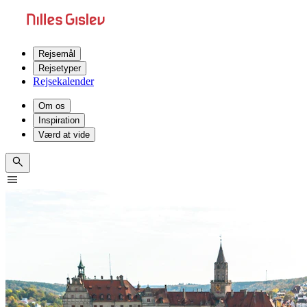
Rejsemål
Rejsetyper
Rejsekalender
Om os
Inspiration
Værd at vide