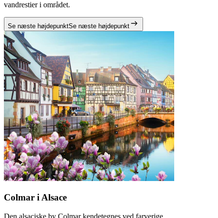
vandrestier i området.
Se næste højdepunkt
Se næste højdepunkt
Colmar i Alsace
Den alsaciske by Colmar kendetegnes ved farverige