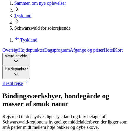
Sammen om nye oplevelser
Tyskland
Schwarzwald for solorejsende
Tyskland
Oversigt
Højdepunkter
Dagsprogram
Afgange og priser
Hotel
Kort
Værd at vide
Højdepunkter
Bestil rejse
Bindingsværksbyer, bondegårde og
masser af smuk natur
Rejs med til det sydvestlige Tyskland og bliv betaget af
Schwarzwald-regionens hyggelige middelalderbyer, der ligger som
små perler midt mellem høje bakker og dybe skove.