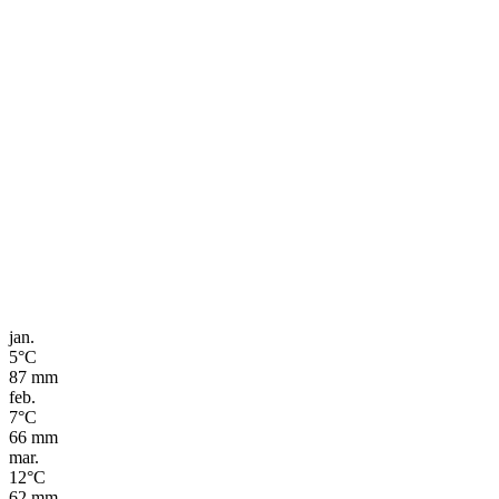
jan.
5
°C
87
mm
feb.
7
°C
66
mm
mar.
12
°C
62
mm