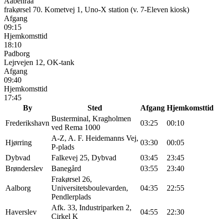
Aabenraa
frakørsel 70. Kometvej 1, Uno-X station (v. 7-Eleven kiosk)
Afgang
09:15
Hjemkomsttid
18:10
Padborg
Lejrvejen 12, OK-tank
Afgang
09:40
Hjemkomsttid
17:45
By
Sted
Afgang
Hjemkomsttid
Busterminal, Kragholmen
Frederikshavn
03:25
00:10
ved Rema 1000
A-Z, A. F. Heidemanns Vej,
Hjørring
03:30
00:05
P-plads
Dybvad
Falkevej 25, Dybvad
03:45
23:45
Brønderslev
Banegård
03:55
23:40
Frakørsel 26,
Aalborg
Universitetsboulevarden,
04:35
22:55
Pendlerplads
Afk. 33, Industriparken 2,
Haverslev
04:55
22:30
Cirkel K