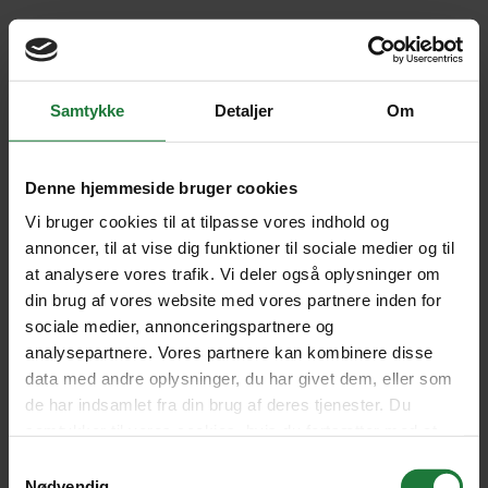
Oh no!
There was an issue. This could be a temporary issue, please try your
Samtykke
Detaljer
Om
action again.
Try again
Denne hjemmeside bruger cookies
Vi bruger cookies til at tilpasse vores indhold og
annoncer, til at vise dig funktioner til sociale medier og til
at analysere vores trafik. Vi deler også oplysninger om
din brug af vores website med vores partnere inden for
sociale medier, annonceringspartnere og
analysepartnere. Vores partnere kan kombinere disse
data med andre oplysninger, du har givet dem, eller som
de har indsamlet fra din brug af deres tjenester. Du
samtykker til vores cookies, hvis du fortsætter med at
anvende vores hjemmeside.
Samtykkevalg
Nødvendig