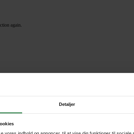
ction again.
Detaljer
ookies
se vores indhold og annoncer, til at vise dig funktioner til sociale