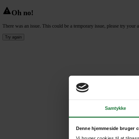
Oh no!
There was an issue. This could be a temporary issue, please try your a
Try again
Samtykke
Denne hjemmeside bruger c
Vi bruger cookies til at tilpas