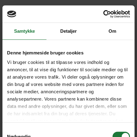
Oh no!
There was an issue. This could be a temporary issue, please try your
Samtykke
Detaljer
Om
action again.
Try again
Denne hjemmeside bruger cookies
Vi bruger cookies til at tilpasse vores indhold og
annoncer, til at vise dig funktioner til sociale medier og til
at analysere vores trafik. Vi deler også oplysninger om
din brug af vores website med vores partnere inden for
sociale medier, annonceringspartnere og
analysepartnere. Vores partnere kan kombinere disse
data med andre oplysninger, du har givet dem, eller som
de har indsamlet fra din brug af deres tjenester. Du
samtykker til vores cookies, hvis du fortsætter med at
anvende vores hjemmeside.
Samtykkevalg
Nødvendig