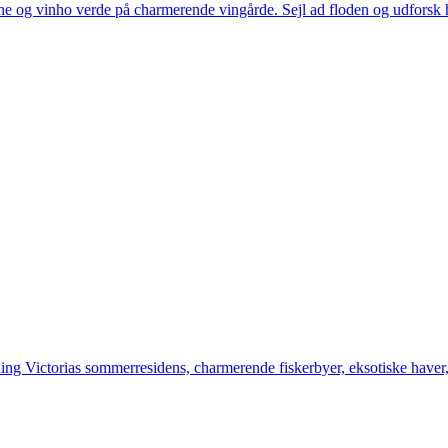
og vinho verde på charmerende vingårde. Sejl ad floden og udforsk 
ing Victorias sommerresidens, charmerende fiskerbyer, eksotiske have