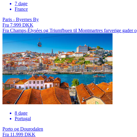
7 dage
France
Paris - Byernes By
Fra 7.999 DKK
Fra Champs-Élysées og Triumfbuen til Montmartres farverige gader og E
8 dage
Portugal
Porto og Dourodalen
Fra 11.999 DKK