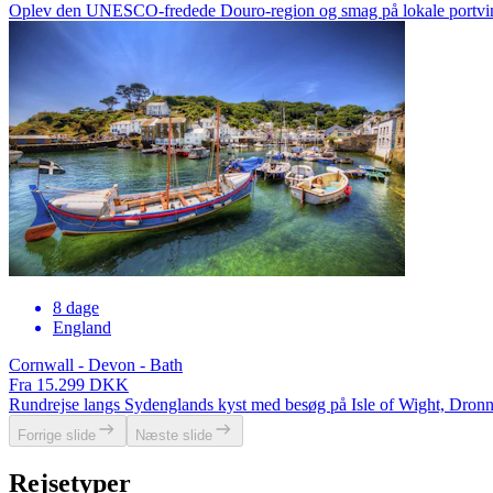
Oplev den UNESCO-fredede Douro-region og smag på lokale portvine 
8 dage
England
Cornwall - Devon - Bath
Fra 15.299 DKK
Rundrejse langs Sydenglands kyst med besøg på Isle of Wight, Dronn
Forrige slide
Næste slide
Rejsetyper