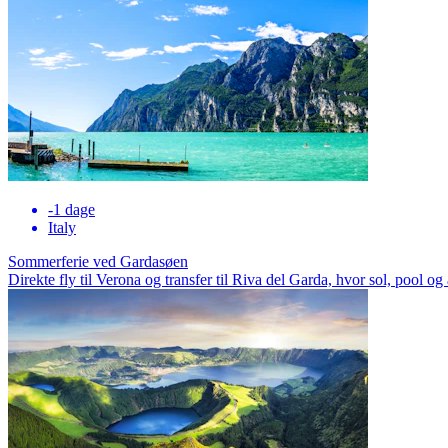
-1 dage
Italy
Sommerferie ved Gardasøen
Direkte fly til Verona og transfer til Riva del Garda, hvor sol, pool o