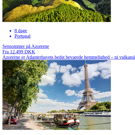
8 dage
Portugal
Sensommer på Azorerne
Fra 12.499 DKK
Azorerne er Atlanterhavets bedst bevarede hemmelighed – ni vulkanske 