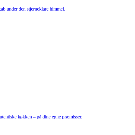
kab under den stjerneklare himmel.
autentiske køkken – på dine egne præmisser.