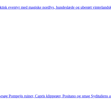
arktisk eventyr med magiske nordlys, hundeslæde og uberørt vinterlands
esøg Pompejis ruiner, Capris klippeøer, Positano og smag Syditaliens 