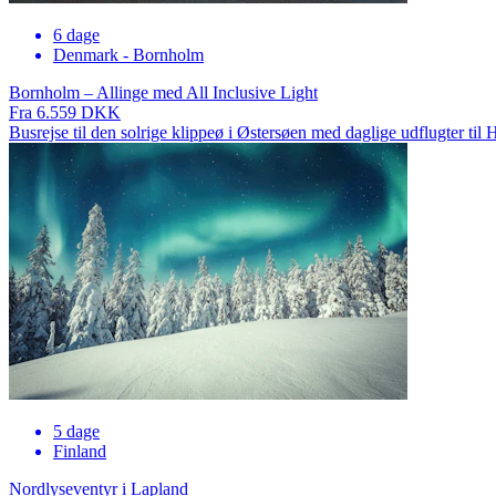
6 dage
Denmark - Bornholm
Bornholm – Allinge med All Inclusive Light
Fra 6.559 DKK
Busrejse til den solrige klippeø i Østersøen med daglige udflugter 
5 dage
Finland
Nordlyseventyr i Lapland