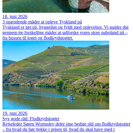
18. juni 2026
3 spændende måder at opleve Tyskland på
Tyskland er tæt på, hyggeligt og fyldt med oplevelser. Vi guider dig
gennem tre forskellige måder at udforske vores store naboland på –
fra bussen til toget og flodkrydstogtet.
19. juni 2026
Syv gode råd: Flodkrydstogter
Rejseleder Søren Wormslev deler sine bedste råd om flodkrydstogter
– fra hvad du bør tjekke i prisen til, hvad du skal have med i