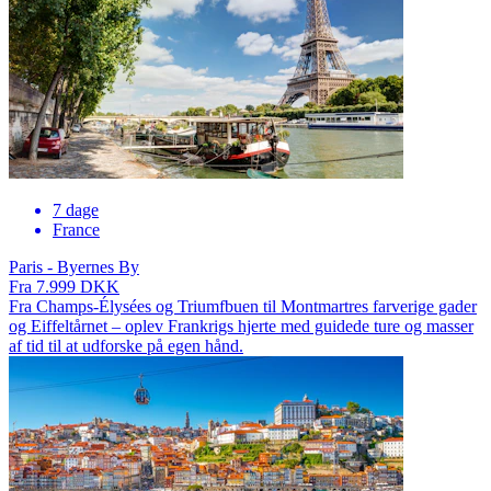
7 dage
France
Paris - Byernes By
Fra 7.999 DKK
Fra Champs-Élysées og Triumfbuen til Montmartres farverige gader
og Eiffeltårnet – oplev Frankrigs hjerte med guidede ture og masser
af tid til at udforske på egen hånd.