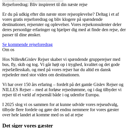
Rejseforedrag: Bliv inspireret til din næste rejse
Er du på udkig efter din næste store rejseoplevelse? Deltag i et af
vores gratis rejseforedrag og bliv klogere på spændende
destinationer, rejseruter og oplevelser. Vores rejsekonsulenter deler
deres personlige erfaringer og hjælper dig med at finde den rejse, der
passer til dine ønsker.
Se kommende rejseforedrag
Om os
Hos Nilles&Gislev Rejser skaber vi spændende grupperejser med
bus, fly, skib og tog. Vi går højt op i tryghed, kvalitet og det gode
rejsefællesskab, og med på vores rejser har du altid en dansk
rejseleder med stor viden om destinationen.
Vi har over 150 års erfaring – fordelt på det gamle Gislev Rejser og
NILLES Rejser – med at forløse rejsedrømme, og i dag tilbyder vi
rejser til et væld af rejsemål både i og udenfor Europa.
I 2025 slog vi os sammen for at kunne udvide vores rejseudvalg,
tilbyde flere fordele og gøre det endnu nemmere for vores gæster
over hele landet at komme med os ud at rejse
Det siger vores gæster