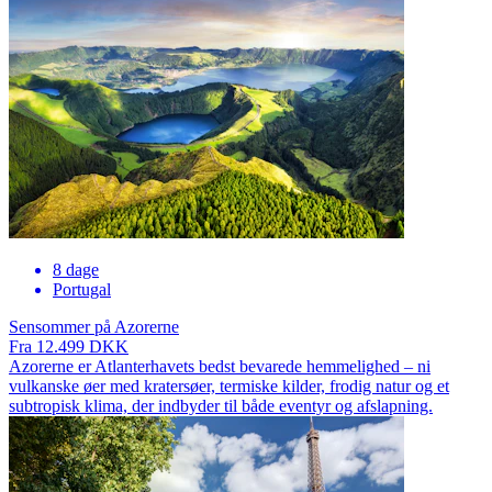
8 dage
Portugal
Sensommer på Azorerne
Fra 12.499 DKK
Azorerne er Atlanterhavets bedst bevarede hemmelighed – ni
vulkanske øer med kratersøer, termiske kilder, frodig natur og et
subtropisk klima, der indbyder til både eventyr og afslapning.