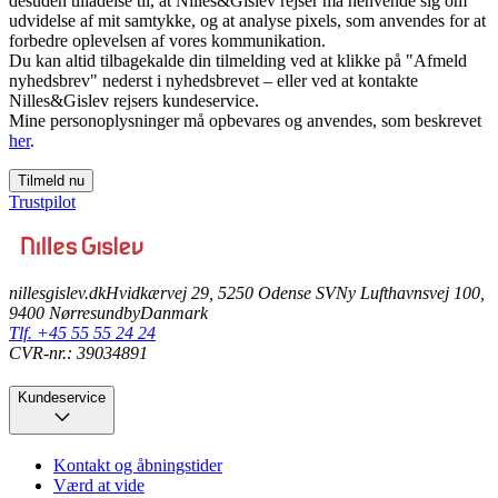
desuden tilladelse til, at Nilles&Gislev rejser må henvende sig om
udvidelse af mit samtykke, og at analyse pixels, som anvendes for at
forbedre oplevelsen af vores kommunikation.
Du kan altid tilbagekalde din tilmelding ved at klikke på "Afmeld
nyhedsbrev" nederst i nyhedsbrevet – eller ved at kontakte
Nilles&Gislev rejsers kundeservice.
Mine personoplysninger må opbevares og anvendes, som beskrevet
her
.
Tilmeld nu
Trustpilot
nillesgislev.dk
Hvidkærvej 29, 5250 Odense SV
Ny Lufthavnsvej 100,
9400 Nørresundby
Danmark
Tlf. +45 55 55 24 24
CVR-nr.: 39034891
Kundeservice
Kontakt og åbningstider
Værd at vide