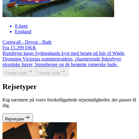
8 dage
England
Cornwall - Devon - Bath
Fra 15.299 DKK
Rundrejse langs Sydenglands kyst med besøg på Isle of Wight,
Dronning Victorias sommerresidens, charmerende fiskerbyer,
eksotiske haver, Stonehenge og de berømte romerske bade.
Forrige slide
Næste slide
Rejsetyper
Kig nærmere på vores forskelligartede rejsemuligheder, der passer til
dig.
Rejsetyper