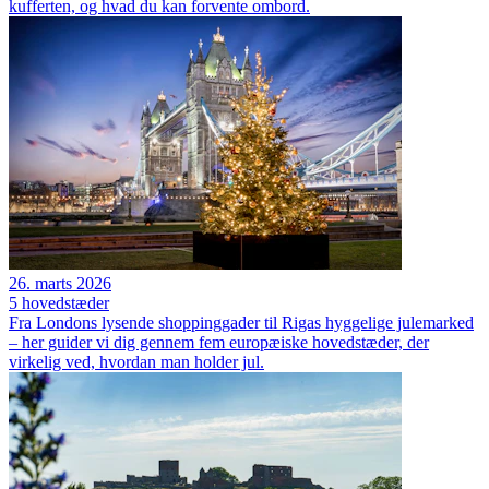
kufferten, og hvad du kan forvente ombord.
26. marts 2026
5 hovedstæder
Fra Londons lysende shoppinggader til Rigas hyggelige julemarked
– her guider vi dig gennem fem europæiske hovedstæder, der
virkelig ved, hvordan man holder jul.