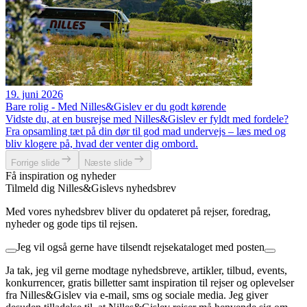
19. juni 2026
Bare rolig - Med Nilles&Gislev er du godt kørende
Vidste du, at en busrejse med Nilles&Gislev er fyldt med fordele?
Fra opsamling tæt på din dør til god mad undervejs – læs med og
bliv klogere på, hvad der venter dig ombord.
Forrige slide
Næste slide
Få inspiration og nyheder
Tilmeld dig Nilles&Gislevs nyhedsbrev
Med vores nyhedsbrev bliver du opdateret på rejser, foredrag,
nyheder og gode tips til rejsen.
Jeg vil også gerne have tilsendt rejsekataloget med posten
Ja tak, jeg vil gerne modtage nyhedsbreve, artikler, tilbud, events,
konkurrencer, gratis billetter samt inspiration til rejser og oplevelser
fra Nilles&Gislev via e-mail, sms og sociale media. Jeg giver