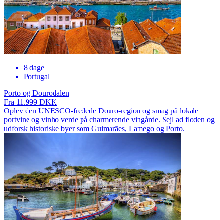
8 dage
Portugal
Porto og Dourodalen
Fra 11.999 DKK
Oplev den UNESCO-fredede Douro-region og smag på lokale
portvine og vinho verde på charmerende vingårde. Sejl ad floden og
udforsk historiske byer som Guimarães, Lamego og Porto.