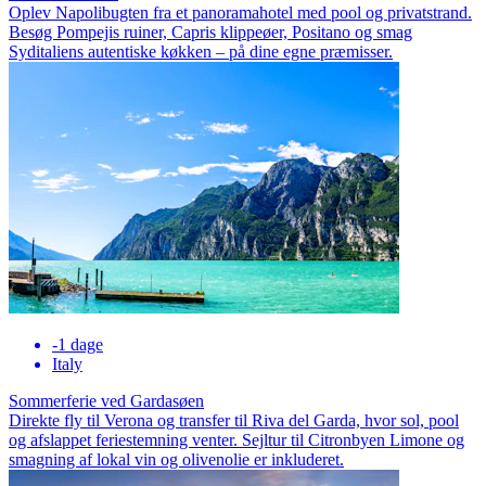
Oplev Napolibugten fra et panoramahotel med pool og privatstrand.
Besøg Pompejis ruiner, Capris klippeøer, Positano og smag
Syditaliens autentiske køkken – på dine egne præmisser.
-1 dage
Italy
Sommerferie ved Gardasøen
Direkte fly til Verona og transfer til Riva del Garda, hvor sol, pool
og afslappet feriestemning venter. Sejltur til Citronbyen Limone og
smagning af lokal vin og olivenolie er inkluderet.