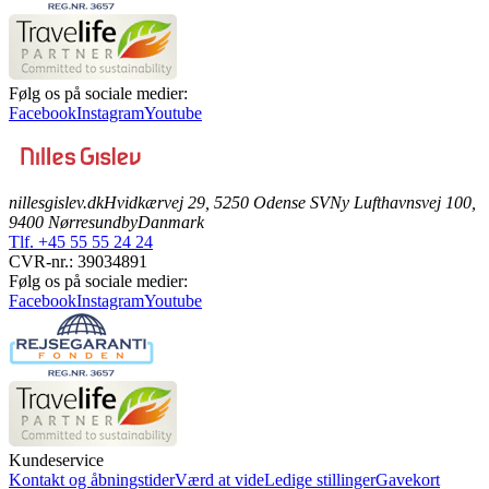
Følg os på sociale medier:
Facebook
Instagram
Youtube
nillesgislev.dk
Hvidkærvej 29, 5250 Odense SV
Ny Lufthavnsvej 100,
9400 Nørresundby
Danmark
Tlf. +45 55 55 24 24
CVR-nr.: 39034891
Følg os på sociale medier:
Facebook
Instagram
Youtube
Kundeservice
Kontakt og åbningstider
Værd at vide
Ledige stillinger
Gavekort