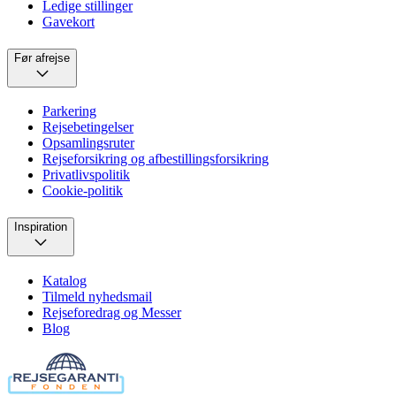
Ledige stillinger
Gavekort
Før afrejse
Parkering
Rejsebetingelser
Opsamlingsruter
Rejseforsikring og afbestillingsforsikring
Privatlivspolitik
Cookie-politik
Inspiration
Katalog
Tilmeld nyhedsmail
Rejseforedrag og Messer
Blog