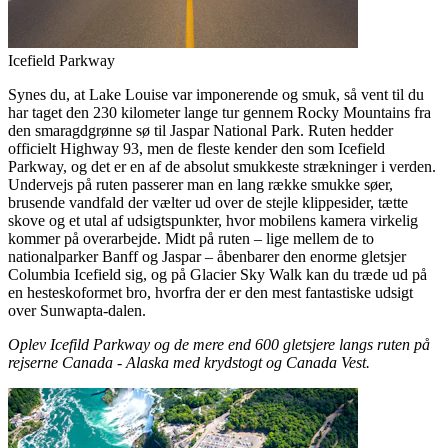
Icefield Parkway
Synes du, at Lake Louise var imponerende og smuk, så vent til du
har taget den 230 kilometer lange tur gennem Rocky Mountains fra
den smaragdgrønne sø til Jaspar National Park. Ruten hedder
officielt Highway 93, men de fleste kender den som Icefield
Parkway, og det er en af de absolut smukkeste strækninger i verden.
Undervejs på ruten passerer man en lang række smukke søer,
brusende vandfald der vælter ud over de stejle klippesider, tætte
skove og et utal af udsigtspunkter, hvor mobilens kamera virkelig
kommer på overarbejde. Midt på ruten – lige mellem de to
nationalparker Banff og Jaspar – åbenbarer den enorme gletsjer
Columbia Icefield sig, og på Glacier Sky Walk kan du træde ud på
en hesteskoformet bro, hvorfra der er den mest fantastiske udsigt
over Sunwapta-dalen.
Oplev Icefild Parkway og de mere end 600 gletsjere langs ruten på
rejserne Canada - Alaska med krydstogt og Canada Vest.