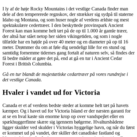
I ly af de høje Rocky Mountains i det vestlige Canada finder man
dele af den tempererede regnskov, der strækker sig sydpå til staterne
Idaho og Montana, og som huser nogle af verdens ældste og mest
spektakulære cedertræer. I den beskyttede provinspark Ancient
Forest kan man komme helt tæt på de op til 1.000 år gamle træer,
der altså har stået netop her siden vikingetiden, og som i nogle
tilfælde har en højde på over 40 meter og en diameter på op til 16
meter. Drømmer du om at føle dig uendeligt lille for en stund og
samtidig fornemme tidernes gang fortalt af naturen selv, så findes der
få bedre måder at gøre det på, end at gå en tur i Ancient Cedar
Forest i British Columbia.
Gå en tur blandt de majestætiske cedartræer på vores rundrejse i
det vestlige Canada.
Hvaler i vandet ud for Victoria
Canada er et af verdens bedste steder at komme helt tæt på havets
kæmper. Og i havet ud for Victoria Island er der næsten garanti for
at se en hval kaste sin enorme krop op over vandspejlet eller en
spækhuggerfinne skære sig igennem bølgerne. Hvaltursbådene
ligger skulder ved skulder i Victorias hyggelige havn, og når du først
er kommet ud på vandet, der skiller det canadiske fastland og