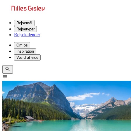
Rejsemål
Rejsetyper
Rejsekalender
Om os
Inspiration
Værd at vide