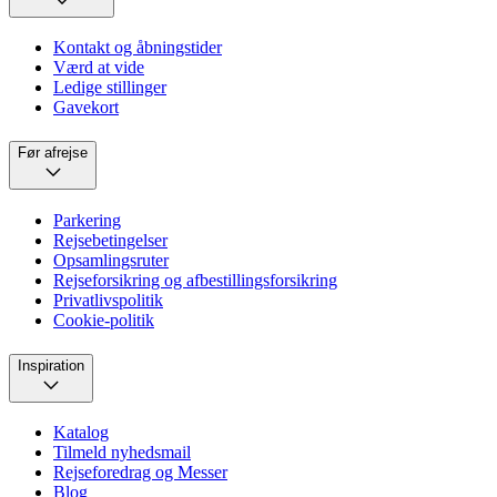
Kontakt og åbningstider
Værd at vide
Ledige stillinger
Gavekort
Før afrejse
Parkering
Rejsebetingelser
Opsamlingsruter
Rejseforsikring og afbestillingsforsikring
Privatlivspolitik
Cookie-politik
Inspiration
Katalog
Tilmeld nyhedsmail
Rejseforedrag og Messer
Blog