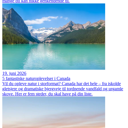
mange du kan nikke genkendende til.
19. juni 2026
5 fantastiske naturoplevelser i Canada
Vil du opleve natur i storformat? Canada har det hele – fra iskolde
gletsjere og dramatiske bjergveje til tordnende vandfald og urgamle
skove. Her er fem steder, du skal have på din liste.