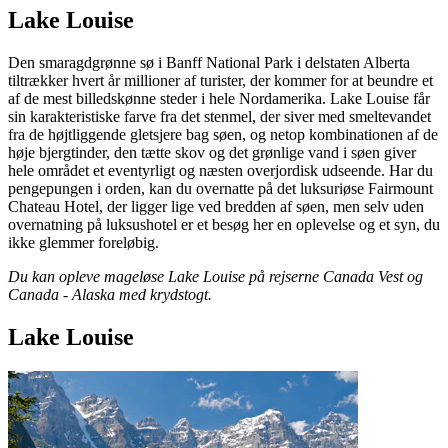
Lake Louise
Den smaragdgrønne sø i Banff National Park i delstaten Alberta
tiltrækker hvert år millioner af turister, der kommer for at beundre et
af de mest billedskønne steder i hele Nordamerika. Lake Louise får
sin karakteristiske farve fra det stenmel, der siver med smeltevandet
fra de højtliggende gletsjere bag søen, og netop kombinationen af de
høje bjergtinder, den tætte skov og det grønlige vand i søen giver
hele området et eventyrligt og næsten overjordisk udseende. Har du
pengepungen i orden, kan du overnatte på det luksuriøse Fairmount
Chateau Hotel, der ligger lige ved bredden af søen, men selv uden
overnatning på luksushotel er et besøg her en oplevelse og et syn, du
ikke glemmer foreløbig.
Du kan opleve mageløse Lake Louise på rejserne Canada Vest og
Canada - Alaska med krydstogt.
Lake Louise