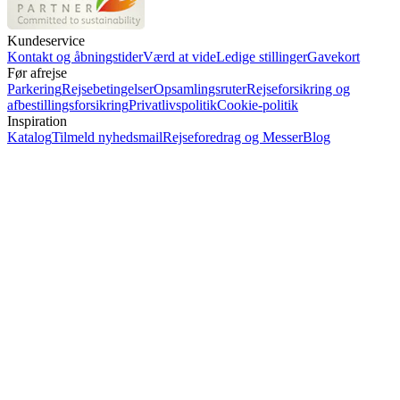
Kundeservice
Kontakt og åbningstider
Værd at vide
Ledige stillinger
Gavekort
Før afrejse
Parkering
Rejsebetingelser
Opsamlingsruter
Rejseforsikring og
afbestillingsforsikring
Privatlivspolitik
Cookie-politik
Inspiration
Katalog
Tilmeld nyhedsmail
Rejseforedrag og Messer
Blog