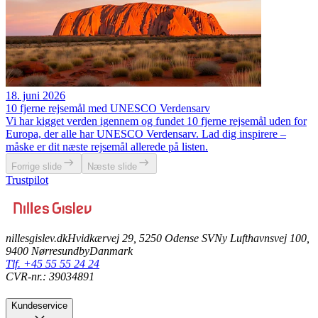
18. juni 2026
10 fjerne rejsemål med UNESCO Verdensarv
Vi har kigget verden igennem og fundet 10 fjerne rejsemål uden for
Europa, der alle har UNESCO Verdensarv. Lad dig inspirere –
måske er dit næste rejsemål allerede på listen.
Forrige slide
Næste slide
Trustpilot
nillesgislev.dk
Hvidkærvej 29, 5250 Odense SV
Ny Lufthavnsvej 100,
9400 Nørresundby
Danmark
Tlf. +45 55 55 24 24
CVR-nr.: 39034891
Kundeservice