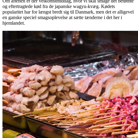
Om aftenen er der velkomstmiddag, hvor vi skal smage det berømte
og eftertragtede kød fra de japanske wagyu-kvæg. Kødets
popularitet har for længst bredt sig til Danmark, men det er alligevel
en ganske speciel smagsoplevelse at sætte tænderne i det her i
hjemlandet.