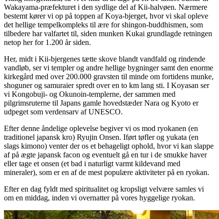
Wakayama-præfekturet i den sydlige del af Kii-halvøen. Nærmere
bestemt kører vi op på toppen af Koya-bjerget, hvor vi skal opleve
det hellige tempelkompleks til ære for shingon-buddhismen, som
tilbedere har valfartet til, siden munken Kukai grundlagde retningen
netop her for 1.200 år siden.
Her, midt i Kii-bjergenes tætte skove blandt vandfald og rindende
vandløb, ser vi templer og andre hellige bygninger samt den enorme
kirkegård med over 200.000 gravsten til minde om fortidens munke,
shoguner og samuraier spredt over en to km lang sti. I Koyasan ser
vi Kongobuji- og Okunoin-templerne, der sammen med
pilgrimsruterne til Japans gamle hovedstæder Nara og Kyoto er
udpeget som verdensarv af UNESCO.
Efter denne åndelige oplevelse begiver vi os mod ryokanen (en
traditionel japansk kro) Ryujin Onsen. Iført tøfler og yukata (en
slags kimono) venter der os et behageligt ophold, hvor vi kan slappe
af på ægte japansk facon og eventuelt gå en tur i de smukke haver
eller tage et onsen (et bad i naturligt varmt kildevand med
mineraler), som er en af de mest populære aktiviteter på en ryokan.
Efter en dag fyldt med spiritualitet og kropsligt velvære samles vi
om en middag, inden vi overnatter på vores hyggelige ryokan.