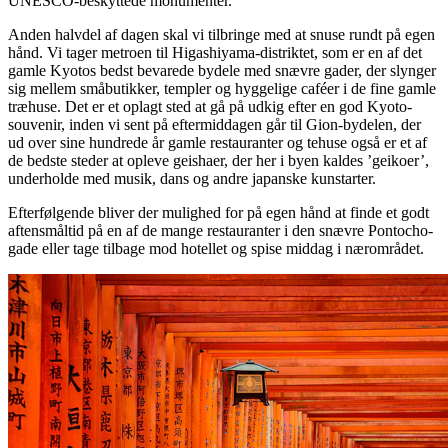
UNESCO-beskyttede monumenter.
Anden halvdel af dagen skal vi tilbringe med at snuse rundt på egen
hånd. Vi tager metroen til Higashiyama-distriktet, som er en af det
gamle Kyotos bedst bevarede bydele med snævre gader, der slynger
sig mellem småbutikker, templer og hyggelige caféer i de fine gamle
træhuse. Det er et oplagt sted at gå på udkig efter en god Kyoto-
souvenir, inden vi sent på eftermiddagen går til Gion-bydelen, der
ud over sine hundrede år gamle restauranter og tehuse også er et af
de bedste steder at opleve geishaer, der her i byen kaldes ’geikoer’,
underholde med musik, dans og andre japanske kunstarter.
Efterfølgende bliver der mulighed for på egen hånd at finde et godt
aftensmåltid på en af de mange restauranter i den snævre Pontocho-
gade eller tage tilbage mod hotellet og spise middag i nærområdet.