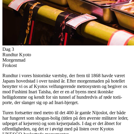
Dag 3
Rundtur Kyoto
Morgenmad
Frokost
Rundtur i vores historiske værtsby, der frem til 1868 havde været
Japans hovedstad i over tusind år. Efter morgenmaden på hotellet
benytter vi os af Kyotos velfungerende metrosystem og begiver os
mod Fushimi Inari Taisha, der er en af byens mest ikoniske
helligdomme og kendt for sin tunnel af hundredvis af røde torii-
porte, der slanger sig op ad Inari-bjerget.
Turen fortsætter med metro til det 400 år gamle Nijoslot, der både
har fungeret som shogun-bolig (titlen på den øverste militære leder,
udpeget af kejseren) og som kejserpalads. I dag er det åbnet for
offentligheden, og det er i øvrigt med på listen over Kyotos