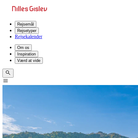
Rejsemål
Rejsetyper
Rejsekalender
Om os
Inspiration
Værd at vide