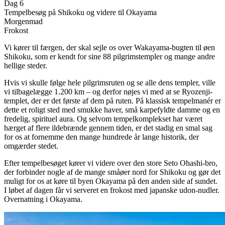
Dag 6
Tempelbesøg på Shikoku og videre til Okayama
Morgenmad
Frokost
Vi kører til færgen, der skal sejle os over Wakayama-bugten til øen
Shikoku, som er kendt for sine 88 pilgrimstempler og mange andre
hellige steder.
Hvis vi skulle følge hele pilgrimsruten og se alle dens templer, ville
vi tilbagelægge 1.200 km – og derfor nøjes vi med at se Ryozenji-
templet, der er det første af dem på ruten. På klassisk tempelmanér er
dette et roligt sted med smukke haver, små karpefyldte damme og en
fredelig, spirituel aura. Og selvom tempelkomplekset har været
hærget af flere ildebrænde gennem tiden, er det stadig en smal sag
for os at fornemme den mange hundrede år lange historik, der
omgærder stedet.
Efter tempelbesøget kører vi videre over den store Seto Ohashi-bro,
der forbinder nogle af de mange småøer nord for Shikoku og gør det
muligt for os at køre til byen Okayama på den anden side af sundet.
I løbet af dagen får vi serveret en frokost med japanske udon-nudler.
Overnatning i Okayama.