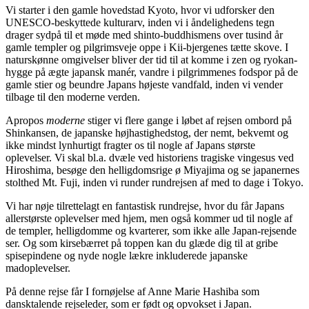
Vi starter i den gamle hovedstad Kyoto, hvor vi udforsker den
UNESCO-beskyttede kulturarv, inden vi i åndelighedens tegn
drager sydpå til et møde med shinto-buddhismens over tusind år
gamle templer og pilgrimsveje oppe i Kii-bjergenes tætte skove. I
naturskønne omgivelser bliver der tid til at komme i zen og ryokan-
hygge på ægte japansk manér, vandre i pilgrimmenes fodspor på de
gamle stier og beundre Japans højeste vandfald, inden vi vender
tilbage til den moderne verden.
Apropos
moderne
stiger vi flere gange i løbet af rejsen ombord på
Shinkansen, de japanske højhastighedstog, der nemt, bekvemt og
ikke mindst lynhurtigt fragter os til nogle af Japans største
oplevelser. Vi skal bl.a. dvæle ved historiens tragiske vingesus ved
Hiroshima, besøge den helligdomsrige ø Miyajima og se japanernes
stolthed Mt. Fuji, inden vi runder rundrejsen af med to dage i Tokyo.
Vi har nøje tilrettelagt en fantastisk rundrejse, hvor du får Japans
allerstørste oplevelser med hjem, men også kommer ud til nogle af
de templer, helligdomme og kvarterer, som ikke alle Japan-rejsende
ser. Og som kirsebærret på toppen kan du glæde dig til at gribe
spisepindene og nyde nogle lækre inkluderede japanske
madoplevelser.
På denne rejse får I fornøjelse af Anne Marie Hashiba som
dansktalende rejseleder, som er født og opvokset i Japan.