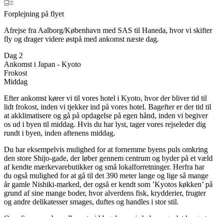
Forplejning på flyet
Afrejse fra Aalborg/København med SAS til Haneda, hvor vi skifter
fly og drager videre østpå med ankomst næste dag.
Dag 2
Ankomst i Japan - Kyoto
Frokost
Middag
Efter ankomst kører vi til vores hotel i Kyoto, hvor der bliver tid til
lidt frokost, inden vi tjekker ind på vores hotel. Bagefter er der tid til
at akklimatisere og gå på opdagelse på egen hånd, inden vi begiver
os ud i byen til middag. Hvis du har lyst, tager vores rejseleder dig
rundt i byen, inden aftenens middag.
Du har eksempelvis mulighed for at fornemme byens puls omkring
den store Shijo-gade, der løber gennem centrum og byder på et væld
af kendte mærkevarebutikker og små lokalforretninger. Herfra har
du også mulighed for at gå til det 390 meter lange og lige så mange
år gamle Nishiki-marked, der også er kendt som ’Kyotos køkken’ på
grund af sine mange boder, hvor alverdens fisk, krydderier, frugter
og andre delikatesser smages, duftes og handles i stor stil.