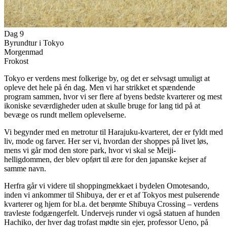
Dag 9
Byrundtur i Tokyo
Morgenmad
Frokost
Tokyo er verdens mest folkerige by, og det er selvsagt umuligt at
opleve det hele på én dag. Men vi har strikket et spændende
program sammen, hvor vi ser flere af byens bedste kvarterer og mest
ikoniske seværdigheder uden at skulle bruge for lang tid på at
bevæge os rundt mellem oplevelserne.
Vi begynder med en metrotur til Harajuku-kvarteret, der er fyldt med
liv, mode og farver. Her ser vi, hvordan der shoppes på livet løs,
mens vi går mod den store park, hvor vi skal se Meiji-
helligdommen, der blev opført til ære for den japanske kejser af
samme navn.
Herfra går vi videre til shoppingmekkaet i bydelen Omotesando,
inden vi ankommer til Shibuya, der er et af Tokyos mest pulserende
kvarterer og hjem for bl.a. det berømte Shibuya Crossing – verdens
travleste fodgængerfelt. Undervejs runder vi også statuen af hunden
Hachiko, der hver dag trofast mødte sin ejer, professor Ueno, på