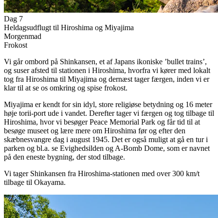
Dag 7
Heldagsudflugt til Hiroshima og Miyajima
Morgenmad
Frokost
Vi går ombord på Shinkansen, et af Japans ikoniske ’bullet trains’,
og suser afsted til stationen i Hiroshima, hvorfra vi kører med lokalt
tog fra Hiroshima til Miyajima og dernæst tager færgen, inden vi er
klar til at se os omkring og spise frokost.
Miyajima er kendt for sin idyl, store religiøse betydning og 16 meter
høje torii-port ude i vandet. Derefter tager vi færgen og tog tilbage til
Hiroshima, hvor vi besøger Peace Memorial Park og får tid til at
besøge museet og lære mere om Hiroshima før og efter den
skæbnesvangre dag i august 1945. Det er også muligt at gå en tur i
parken og bl.a. se Evighedsilden og A-Bomb Dome, som er navnet
på den eneste bygning, der stod tilbage.
Vi tager Shinkansen fra Hiroshima-stationen med over 300 km/t
tilbage til Okayama.