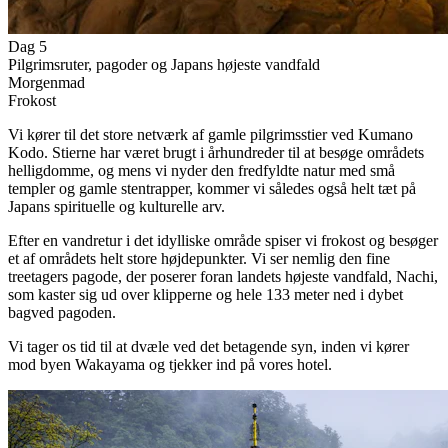
Dag 5
Pilgrimsruter, pagoder og Japans højeste vandfald
Morgenmad
Frokost
Vi kører til det store netværk af gamle pilgrimsstier ved Kumano
Kodo. Stierne har været brugt i århundreder til at besøge områdets
helligdomme, og mens vi nyder den fredfyldte natur med små
templer og gamle stentrapper, kommer vi således også helt tæt på
Japans spirituelle og kulturelle arv.
Efter en vandretur i det idylliske område spiser vi frokost og besøger
et af områdets helt store højdepunkter. Vi ser nemlig den fine
treetagers pagode, der poserer foran landets højeste vandfald, Nachi,
som kaster sig ud over klipperne og hele 133 meter ned i dybet
bagved pagoden.
Vi tager os tid til at dvæle ved det betagende syn, inden vi kører
mod byen Wakayama og tjekker ind på vores hotel.