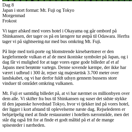
Dag 8
Japan i stort format: Mt. Fuji og Tokyo
Morgenmad
Frokost
Vi tager afsked med vores hotel i Okayama og går ombord på
Shinkansen, der tager os på en længere tur østpå til Odawara. Herfra
tager vi på sightseeing-tur med bus omkring Mt. Fuji.
På linje med torii-porte og blomstrende kirsebærtræer er den
kegleformede vulkan et af de mest ikoniske symboler på Japan, og i
dag får vi mulighed for at tage vores egne gode billeder af et af
Japans mest berømte vartegn. Denne sovende kæmpe, der ikke har
været i udbrud i 300 år, rejser sig majestætisk 3.700 meter over
landskabet, og vi har derfor fuldt udsyn gennem bussens store
vinduer til området omkring vulkanen.
Mt. Fuji er samtidig billedet på, at vi har nærmet os millionbyen over
dem alle. Vi skifter fra bus til Shinkansen og suser det sidste stykke
til den japanske hovedstad Tokyo, hvor vi tjekker ind på vores hotel,
der ligger i kort afstand til oplevelserne næste dag. Rejselederen er
behjælpelig med at finde restauranter i hotellets nærområde, men det
står dig også frit for at finde et godt måltid på et af de mange
spisesteder i nærheden.