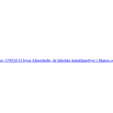
ter, UNESCO-byen Alberobello, de bibelske huleklippebyer i Matera og e