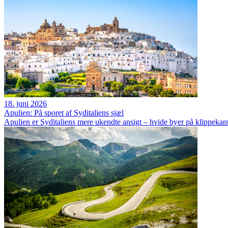
18. juni 2026
Apulien: På sporet af Syditaliens sjæl
Apulien er Syditaliens mere ukendte ansigt – hvide byer på klippekan