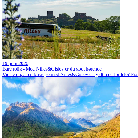
19. juni 2026
Bare rolig - Med Nilles&Gislev er du godt kørende
Vidste du, at en busrejse med Nilles&Gislev er fyldt med fordele? Fr