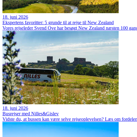
18. juni 2026
Ekspertens favoritter: 5 grunde til at rejse til New Zealand
Vores rejseleder Svend Ove har besøgt New Zealand næsten 100 gange. 
18. juni 2026
Busrejser med Nilles&Gislev
Vidste du, at bussen kan være selve rejseoplevelsen? Læs om fordelene 