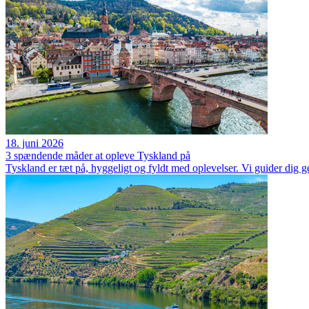
18. juni 2026
3 spændende måder at opleve Tyskland på
Tyskland er tæt på, hyggeligt og fyldt med oplevelser. Vi guider dig g