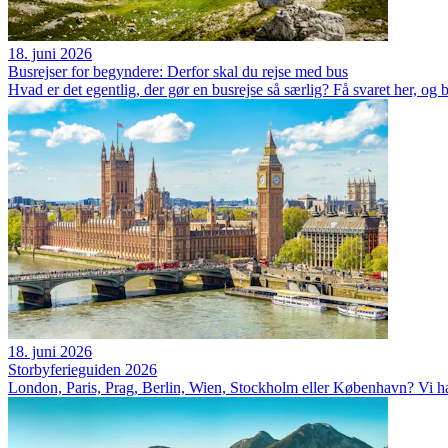
18. juni 2026
Busrejser for begyndere: Derfor skal du rejse med bus
Hvad er det egentlig, der gør en busrejse så særlig? Få svaret her, og 
18. juni 2026
Storbyferieguiden 2026
London, Paris, Prag, Berlin, Wien, Stockholm eller København? Vi har 