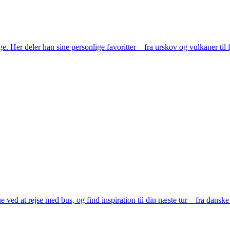
Her deler han sine personlige favoritter – fra urskov og vulkaner til 
ved at rejse med bus, og find inspiration til din næste tur – fra danske 