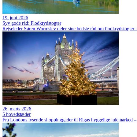
19. juni 2026
Syv gode råd: Flodkrydstogter
Rejseleder Søren Wormslev deler sine bedste råd om flodkrydstogter – 
26. marts 2026
5 hovedstæder
Fra Londons lysende shoppinggader til Rigas hyggelige julemarked – 