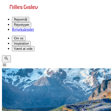
Rejsemål
Rejsetyper
Rejsekalender
Om os
Inspiration
Værd at vide